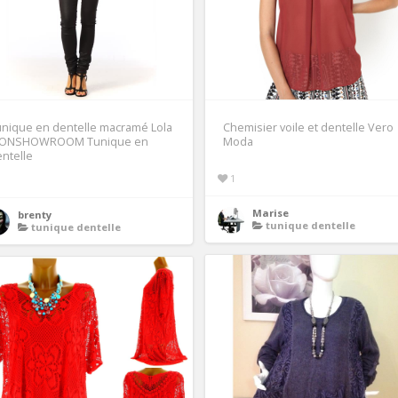
nique en dentelle macramé Lola
Chemisier voile et dentelle Vero
ONSHOWROOM Tunique en
Moda
ntelle
1
Marise
brenty
tunique dentelle
tunique dentelle