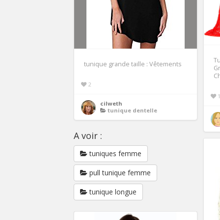
T
tunique grande taille : Vêtements
G
Ch
2
cilweth
tunique dentelle
A voir :
tuniques femme
pull tunique femme
tunique longue