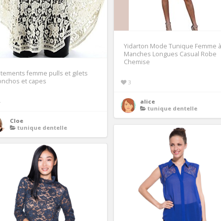
Yidarton Mode Tunique Femme 
Manches Longues Casual Robe
Chemise
tements femme pulls et gilets
onchos et capes
3
4
alice
tunique dentelle
Cloe
tunique dentelle