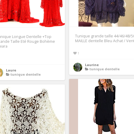
Tunique grande taille 44/46/48/5
unique Longue Dentelle +Top
MAILLE dentelle Bleu Achat / Ven
rande Taille Eté Rouge Bohème
iara
1
1
Laurine
tunique dentelle
Laure
tunique dentelle