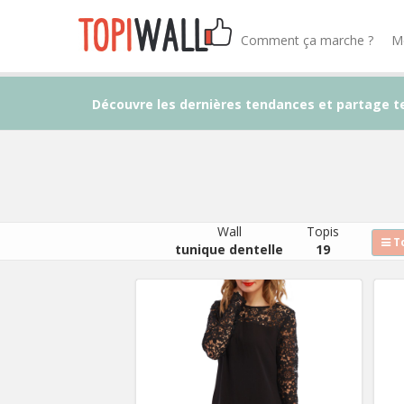
Comment ça marche ?
M
Découvre les dernières tendances et partage t
Wall
Topis
To
tunique dentelle
19