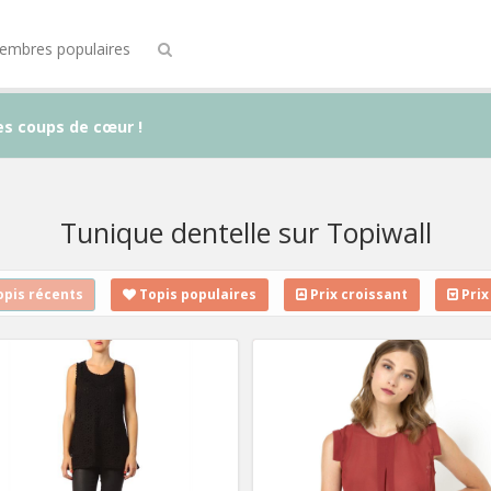
embres populaires
es coups de cœur !
Tunique dentelle sur Topiwall
pis récents
Topis populaires
Prix croissant
Prix