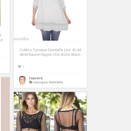
0
te
Coklico Tunique Dentelle Jour 42 44
46 M Naomi Hippie Chic Boho Blanc
3
fayvara
tunique dentelle