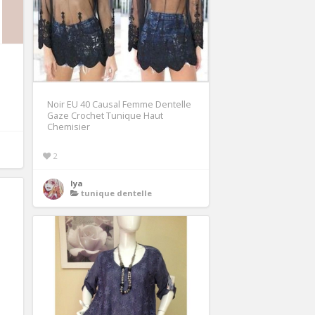
à
Noir EU 40 Causal Femme Dentelle
Gaze Crochet Tunique Haut
Chemisier
2
lya
tunique dentelle