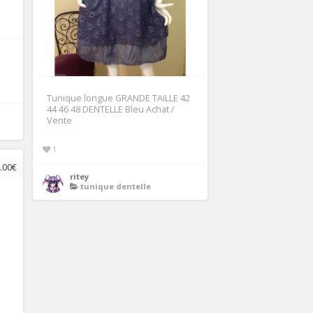
Tunique longue GRANDE TAILLE 42
44 46 48 DENTELLE Bleu Achat /
Vente
1
.00€
ritey
tunique dentelle