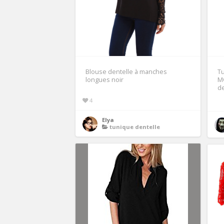
Blouse dentelle à manches
Tu
longues noir
M
de
4
Elya
tunique dentelle