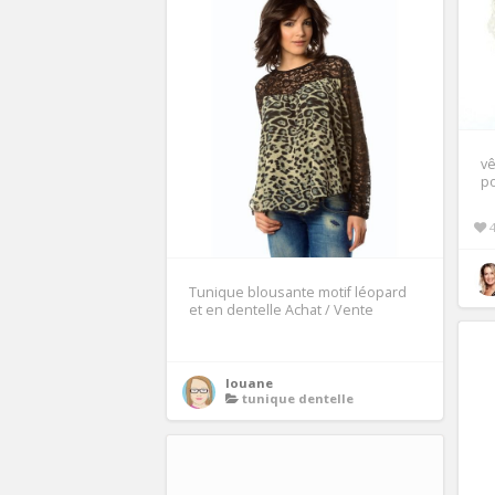
vê
p
Tunique blousante motif léopard
et en dentelle Achat / Vente
louane
tunique dentelle