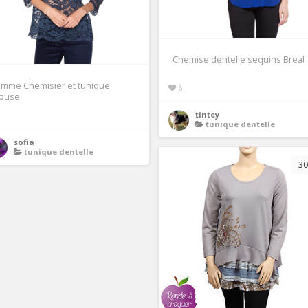
Chemise dentelle sequins Breal
emme Chemisier et tunique
6
louse
tintey
tunique dentelle
sofia
tunique dentelle
30