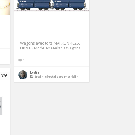
Wagons avec toits MARKLIN 46265
H0 VTG Modèles réels : 3 Wagons
1
Lydie
.32€
train electrique marklin