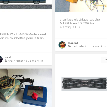
aiguillage electrique gauche
MARKLIN en BO 5202 train
electrique HO
ARKLIN World 44106 Modèle réel
Voiture couchettes pour le train
Florent
train electrique marklin
1
nael
32
train electrique marklin