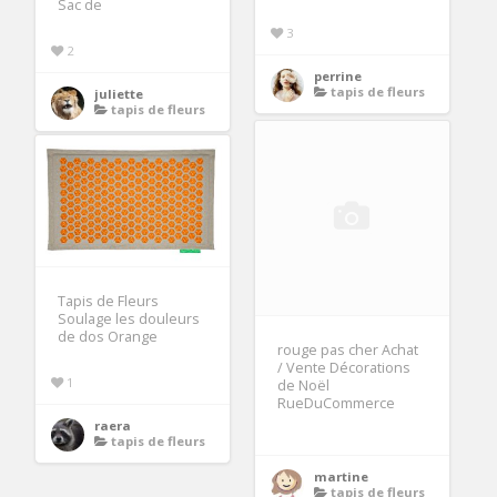
Sac de
3
2
perrine
tapis de fleurs
juliette
tapis de fleurs
Tapis de Fleurs
Soulage les douleurs
de dos Orange
rouge pas cher Achat
/ Vente Décorations
1
de Noël
RueDuCommerce
raera
tapis de fleurs
martine
tapis de fleurs