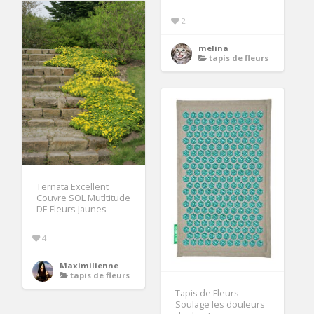
2
melina
tapis de fleurs
Ternata Excellent
Couvre SOL Mutltitude
DE Fleurs Jaunes
4
Maximilienne
tapis de fleurs
Tapis de Fleurs
Soulage les douleurs