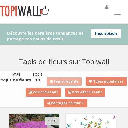
Découvre les dernières tendances et
Inscription
partage tes coups de cœur !
Tapis de fleurs sur Topiwall
Wall
Topis
tapis de fleurs
19
Topis récents
Topis populaires
Prix croissant
Prix décroissant
Partager ce mur
1.19€