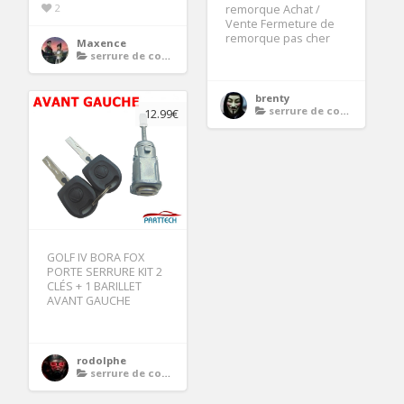
2
remorque Achat /
Vente Fermeture de
remorque pas cher
Maxence
serrure de coffre de toit
brenty
serrure de coffre de toit
12.99€
GOLF IV BORA FOX
PORTE SERRURE KIT 2
CLÉS + 1 BARILLET
AVANT GAUCHE
rodolphe
serrure de coffre de toit