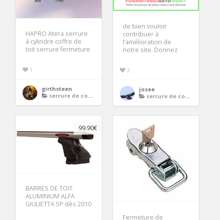
de bien vouloir
HAPRO Atera serrure
contribuer à
à cylindre coffre de
l’amélioration de
toit serrure fermeture
notre site. Donnez
1
2
girthsteen
josee
serrure de coffre de toit
serrure de coffre de toit
99.90€
BARRES DE TOIT
ALUMINIUM ALFA
GIULIETTA 5P dès 2010
Fermeture de