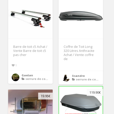
Barre de toit c5 Achat /
Coffre de Toit Long
Vente Barre de toit c5
320 Litres Anthracite
pas cher
Achat / Vente coffre
de
1
Gaetan
lisandre
serrure de coffre de toit
serrure de coffre de toit
119.90€
19.95€