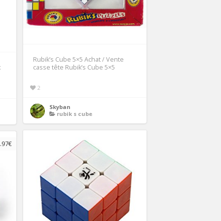
Rubik’s Cube 5×5 Achat / Vente
x
casse tête Rubik’s Cube 5×5
2
Skyban
rubik s cube
.97€