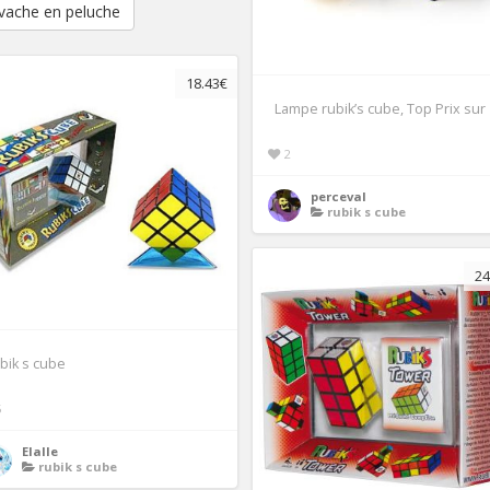
vache en peluche
18.43€
Lampe rubik’s cube, Top Prix sur
2
perceval
rubik s cube
24
bik s cube
5
Elalle
rubik s cube