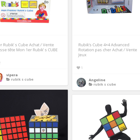
r Rubik’ s Cube Achat / Vente
Rubik’s Cube 4×4 Advanced
sse tête Mon 1er Rubik’ s CUBE
Rotation pas cher Achat / Vente
Jeux
2
1
vipera
rubik s cube
Angeline
rubik s cube