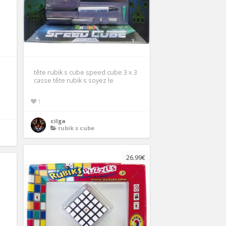
tête rubik s cube speed cube 3 x 3
casse tête rubik s soyez le
1
cilga
rubik s cube
26.99€