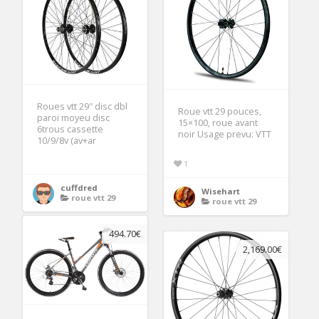
Roues vtt 29″ disc dbl
Roue vtt 29 pouces,
paroi moyeu disc
15×100, roue avant
6trous cassette
noir Usage prevu: VTT
10/9/8v (av+ar
1
cuffdred
Wisehart
roue vtt 29
roue vtt 29
494.70€
2,169.00€