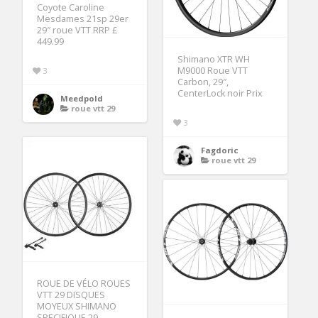
Coyote Caroline
Mesdames 21sp 29er
29″ roue VTT RRP £
449.99
Shimano XTR WH
M9000 Roue VTT
3
Carbon, 29″,
CenterLock noir Prix
Meedpold
roue vtt 29
3
Fagdoric
roue vtt 29
ROUE DE VÉLO ROUES
VTT 29 DISQUES
MOYEUX SHIMANO
SPECIFIQUE 29