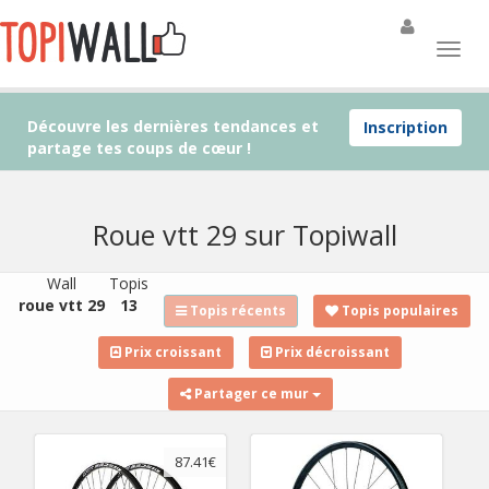
Découvre les dernières tendances et
Inscription
partage tes coups de cœur !
Roue vtt 29 sur Topiwall
Wall
Topis
roue vtt 29
13
Topis récents
Topis populaires
Prix croissant
Prix décroissant
Partager ce mur
87.41€