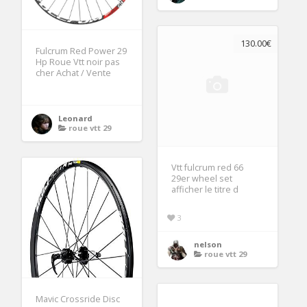
130.00€
Fulcrum Red Power 29
Hp Roue Vtt noir pas
cher Achat / Vente
Leonard
roue vtt 29
Vtt fulcrum red 66
29er wheel set
afficher le titre d
3
nelson
roue vtt 29
Mavic Crossride Disc