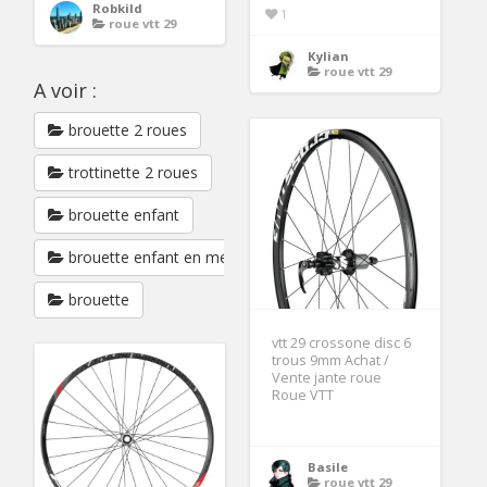
Robkild
1
roue vtt 29
Kylian
roue vtt 29
A voir :
brouette 2 roues
trottinette 2 roues
brouette enfant
brouette enfant en metal
brouette
vtt 29 crossone disc 6
trous 9mm Achat /
Vente jante roue
Roue VTT
Basile
roue vtt 29