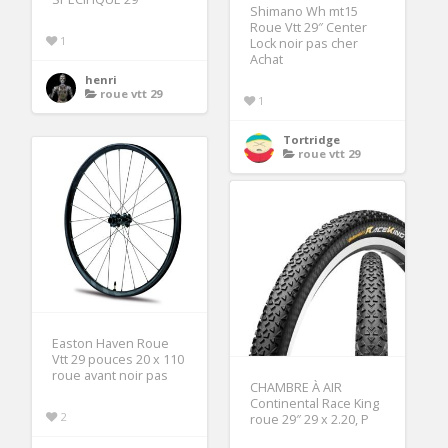
Shimano Wh mt15
Roue Vtt 29″ Center
1
Lock noir pas cher
Achat
henri
roue vtt 29
1
Tortridge
roue vtt 29
Easton Haven Roue
Vtt 29 pouces 20 x 110
roue avant noir pas
CHAMBRE À AIR
Continental Race King
2
roue 29″ 29 x 2.20, P