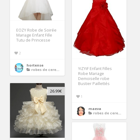
EOZY Robe de Soirée
Mariage Enfant Fille
Tutu de Princesse
2
hortense
YiZYiF Enfant Filles
robes de ceremonie enfants
Robe Mariage
Demoiselle robe
Bustier Paillettés
26.99€
1
maeva
robes de ceremonie enfants