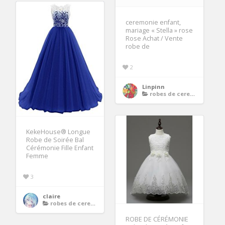
ceremonie enfant,
mariage « Stella » rose
Rose Achat / Vente
robe de
2
Linpinn
robes de ceremonie enfants
KekeHouse® Longue
Robe de Soirée Bal
Cérémonie Fille Enfant
Femme
3
claire
robes de ceremonie enfants
ROBE DE CÉRÉMONIE