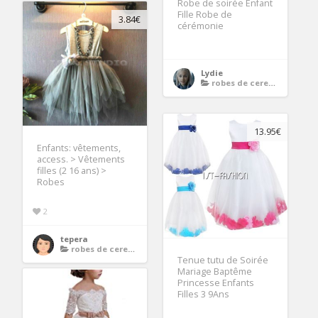
Robe de soirée Enfant
Fille Robe de
3.84€
cérémonie
Lydie
robes de ceremonie enfants
13.95€
Enfants: vêtements,
access. > Vêtements
filles (2 16 ans) >
Robes
2
tepera
robes de ceremonie enfants
Tenue tutu de Soirée
Mariage Baptême
Princesse Enfants
Filles 3 9Ans