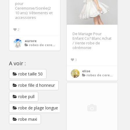
pour
Ceremonie/Soirée(2
10 ans): Vêtements et
accessoires
2
De Mariage Pour
Enfant Co? Blanc Achat
aurore
/ Vente robe de
robes de ceremonie enfants
cérémonie
3
A voir :
elise
robe taille 50
robes de ceremonie enfants
robe fille d honneur
robe pull
robe de plage longue
robe maxi