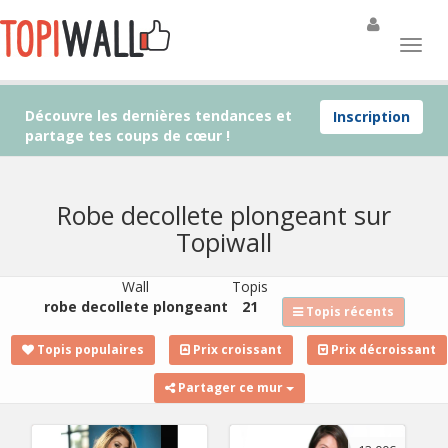
Découvre les dernières tendances et
Inscription
partage tes coups de cœur !
Robe decollete plongeant sur
Topiwall
Wall
Topis
robe decollete plongeant
21
Topis récents
Topis populaires
Prix croissant
Prix décroissant
Partager ce mur