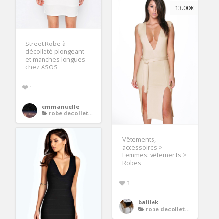
13.00€
Street Robe à
décolleté plongeant
et manches longues
chez ASOS
1
emmanuelle
robe decollete plongeant
Vêtements,
accessoires >
Femmes: vêtements >
Robes
3
balilek
robe decollete plongeant