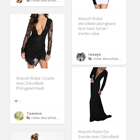
robe decollete plongeant
Waooh Robe
décolleté plongeant
Noir Noir Achat /
Vente robe
laeaye
robe decollete plongeant
Waooh Robe Courte
Avec Décolleté
Plongeant Kadi
1
Taevinn
robe decollete plongeant
Waooh Robe De
Soirée Avec Décolleté