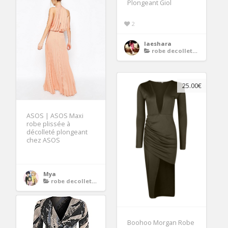
Plongeant Giol
2
laeshara
robe decollete plongeant
25.00€
ASOS | ASOS Maxi
robe plissée à
décolleté plongeant
chez ASOS
Mya
robe decollete plongeant
Boohoo Morgan Robe