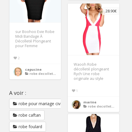
28.90€
sur Boohoo Evie Robe
Midi Bandage À
Décolleté Plongeant
pour Femme
2
Waooh Robe
décolleté plongeant
capucine
robe decollete plongeant
Rych Une robe
originale au style
1
A voir :
marine
robe pour mariage civil
robe decollete plongeant
robe caftan
robe foulard