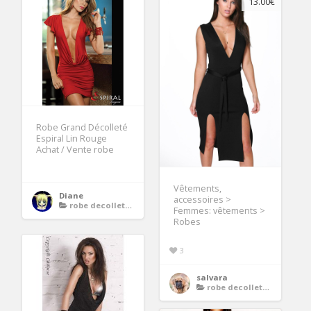
13.00€
Robe Grand Décolleté
Espiral Lin Rouge
Achat / Vente robe
Vêtements,
Diane
accessoires >
robe decollete plongeant
Femmes: vêtements >
Robes
3
salvara
robe decollete plongeant