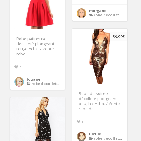
morgane
robe decollete plongeant
59.90€
Robe patineuse
décolleté plongeant
rouge Achat / Vente
robe
2
louane
robe decollete plongeant
Robe de soirée
décolleté plongeant
« Lugh » Achat / Vente
robe de
4
lucille
robe decollete plongeant