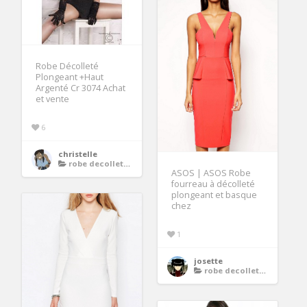
Robe Décolleté
Plongeant +Haut
Argenté Cr 3074 Achat
et vente
6
christelle
robe decollete plongeant
ASOS | ASOS Robe
fourreau à décolleté
plongeant et basque
chez
1
josette
robe decollete plongeant