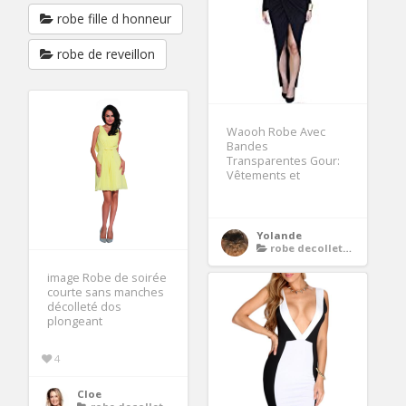
robe fille d honneur
robe de reveillon
Waooh Robe Avec
Bandes
Transparentes Gour:
Vêtements et
Yolande
robe decollete plongeant
image Robe de soirée
courte sans manches
décolleté dos
plongeant
4
Cloe