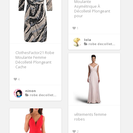
Moulante
Asymétrique À
Décolleté Plongeant
pour
1
lola
robe decollete plongeant
ClothesFactor21 Robe
Moulante Femme
Décolleté Plongeant
Cache
4
ninon
robe decollete plongeant
vêtements femme
robes
2