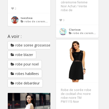
céremonie femme
Noir Achat / Vente
2
robe de
taeshea
3
robe de ceremonie noire
Clarisse
robe de ceremonie noire
A voir :
robe soiree grossesse
robe blazer
robe pour noel
robes habillees
robe debardeur
Robe de soirée robe
de cocktail chic noire
robe noire TM
PM1115 Noir