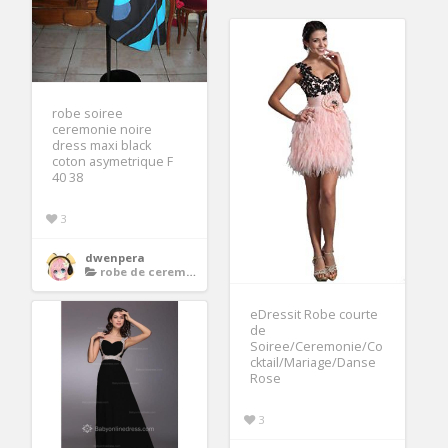
robe soiree
ceremonie noire
dress maxi black
coton asymetrique F
40 38
3
dwenpera
robe de ceremonie noire
eDressit Robe courte
de
Soiree/Ceremonie/Co
cktail/Mariage/Danse
Rose
3