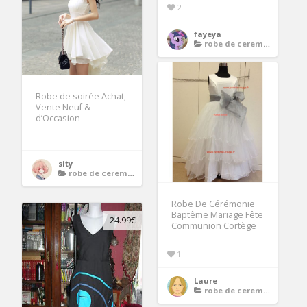
2
fayeya
robe de ceremonie noire
Robe de soirée Achat,
Vente Neuf &
d’Occasion
sity
robe de ceremonie noire
Robe De Cérémonie
Baptême Mariage Fête
24.99€
Communion Cortège
1
Laure
robe de ceremonie noire