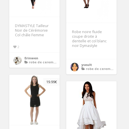
DYMASTYLE Tailleur
Noir de Cérémonie
Robe noire fluide
Col châle Femme
coupe droite à
dentelle et col blanc
noir Dymastyle
2
Erinwen
robe de ceremonie noire
yseult
robe de ceremonie noire
19.99€