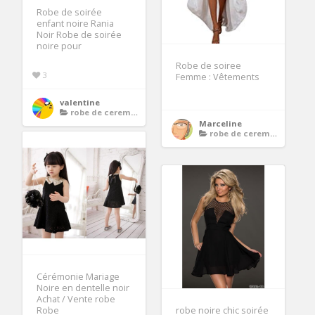
Robe de soirée
enfant noire Rania
Noir Robe de soirée
noire pour
Robe de soiree
3
Femme : Vêtements
valentine
robe de ceremonie noire
Marceline
robe de ceremonie noire
Cérémonie Mariage
Noire en dentelle noir
Achat / Vente robe
Robe
robe noire chic soirée