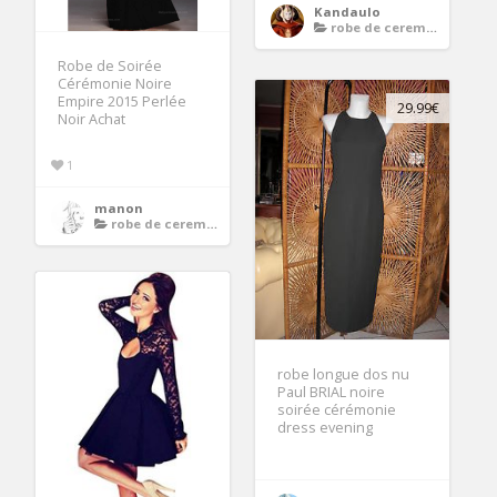
Kandaulo
robe de ceremonie noire
Robe de Soirée
Cérémonie Noire
Empire 2015 Perlée
29.99€
Noir Achat
1
manon
robe de ceremonie noire
robe longue dos nu
Paul BRIAL noire
soirée cérémonie
dress evening