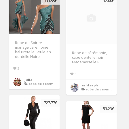
131.99€
32.00€
Robe de Soiree
mariage ceremonie
bal Bretelle Seule en
Robe de cérémonie,
dentelle Noire
cape dentelle noir
Mademoiselle R
2
3
Julia
robe de ceremonie noire
ashtzaph
robe de ceremonie noire
727.77€
53.23€