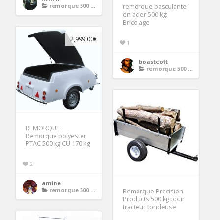
remorque 500 kg
remorque basculante
en acier 500 kg:
Bricolage
2,999.00€
1
boastcott
remorque 500 kg
REMORQUE
Remorque polyester
PTAC 500 kg CU 170 kg
2
amine
remorque 500 kg
Remorque Precision
Products 500 kg pour
tracteur tondeuse