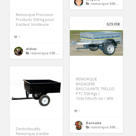
remorque 500 kg
Remorque Precision
Products 500 kg pour
629.00€
tracteur tondeuse
3
didier
remorque 500 kg
REMORQUE
BAGAGERE
BASCULANTE TRELGO
PTC 500 Kgs /
150x105x35 cm / 499
1
Barnabe
remorque 500 kg
Destockoutils
Remorque tractée