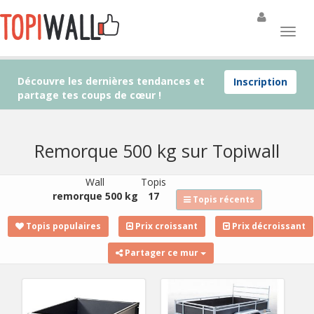
Découvre les dernières tendances et
Inscription
partage tes coups de cœur !
Remorque 500 kg sur Topiwall
Wall
Topis
remorque 500 kg
17
Topis récents
Topis populaires
Prix croissant
Prix décroissant
Partager ce mur