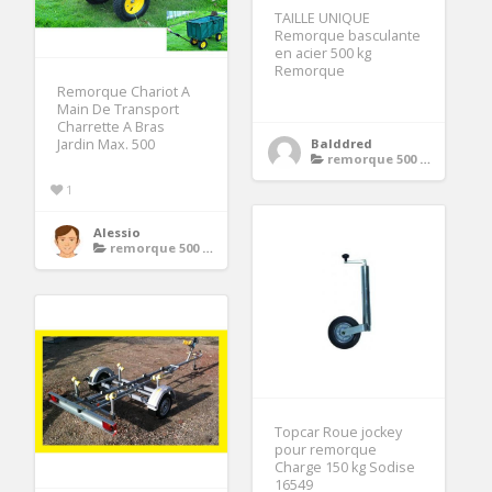
TAILLE UNIQUE
Remorque basculante
en acier 500 kg
Remorque
Remorque Chariot A
Main De Transport
Charrette A Bras
Jardin Max. 500
Balddred
remorque 500 kg
1
Alessio
remorque 500 kg
Topcar Roue jockey
pour remorque
Charge 150 kg Sodise
16549