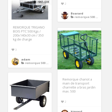
965.00€
2
Boarard
remorque 500 kg
REMORQUE TRIGANO
BOIS PTC 500 Kgs /
200x140x30 cm / 350
kg de charge
3
adam
remorque 500 kg
Remorque chariot a
main de transport
charrette a bras jardin
max. 500
2
kinyard