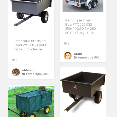
Remorque Trigano
Bois PTC 500 KGS
250x140x30 CM 280
KG DE Charge Utile
Remorque Precision
4
Products 500 kg pour
tracteur tondeuse
alain
remorque 500 kg
2
ebbbert
remorque 500 kg