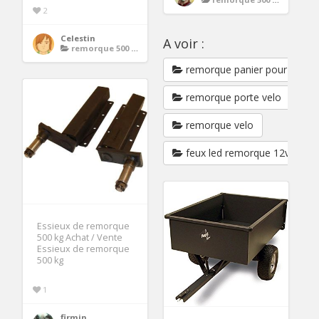
2
Celestin
A voir :
remorque 500 kg
remorque panier pour velo
remorque porte velo
remorque velo
feux led remorque 12v
Essieux de remorque
500 kg Achat / Vente
Essieux de remorque
500 kg
1
firmin