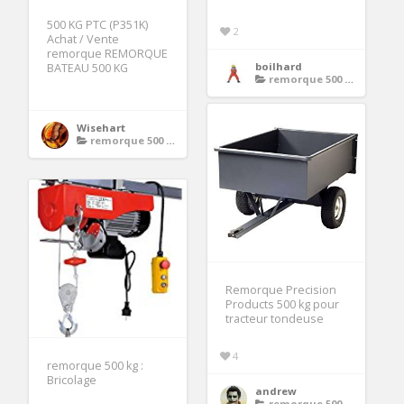
500 KG PTC (P351K)
2
Achat / Vente
remorque REMORQUE
boilhard
BATEAU 500 KG
remorque 500 kg
Wisehart
remorque 500 kg
Remorque Precision
Products 500 kg pour
tracteur tondeuse
4
remorque 500 kg :
Bricolage
andrew
remorque 500 kg