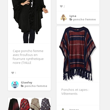
2
Lyna
poncho femme
Cape poncho femme
avec froufous en
fourrure synthetique
noire (TAILLE
1
Glaefey
poncho femme
Ponchos et capes :
Vêtements
Irenee