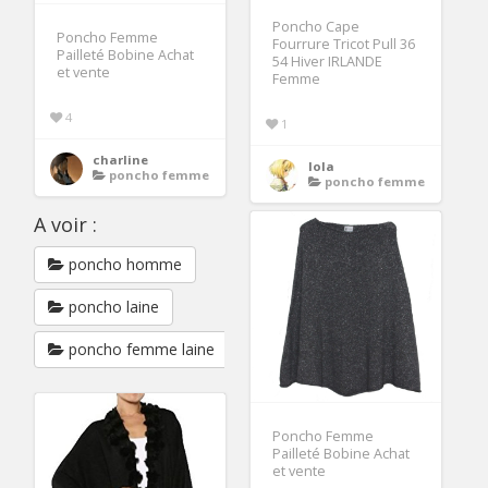
Poncho Cape
Poncho Femme
Fourrure Tricot Pull 36
Pailleté Bobine Achat
54 Hiver IRLANDE
et vente
Femme
4
1
charline
lola
poncho femme
poncho femme
A voir :
poncho homme
poncho laine
poncho femme laine
Poncho Femme
Pailleté Bobine Achat
et vente