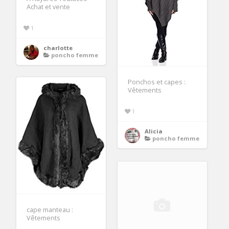
Achat et vente
1
charlotte
poncho femme
Ponchos et capes :
Vêtements
1
Alicia
poncho femme
cape manteau :
Vêtements