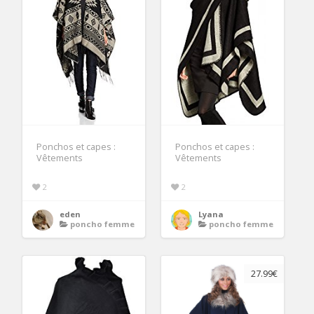
Ponchos et capes :
Ponchos et capes :
Vêtements
Vêtements
2
2
eden
Lyana
poncho femme
poncho femme
27.99€