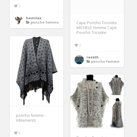
5
hamilax
poncho femme
Cape Poncho Tricotée
MICHELE Femme Cape
Poncho Tricotée
2
raeeth
poncho femme
poncho femme :
Vêtements
4