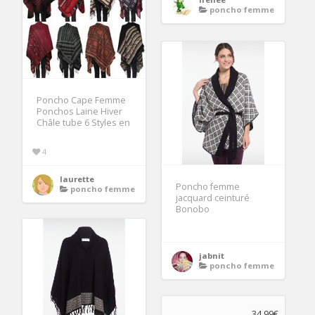
poncho femme
Poncho Cape Femme
Ponchos Laine Hiver
Châle tube 6 Styles en
4
laurette
Poncho femme
poncho femme
jacquard ceinturé
Bonobo
jabnit
poncho femme
34.99€