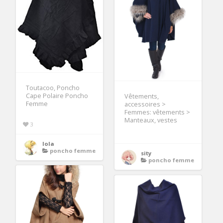
Toutacoo, Poncho
Cape Polaire Poncho
Vêtements,
Femme
accessoires >
Femmes: vêtements >
Manteaux, vestes
3
lola
poncho femme
sity
poncho femme