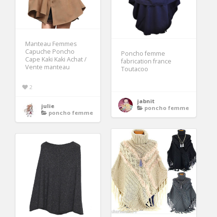
Manteau Femmes
Capuche Poncho
Poncho femme
Cape Kaki Kaki Achat /
fabrication france
Vente manteau
Toutacoo
2
jabnit
julie
poncho femme
poncho femme