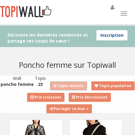
Découvre les dernières tendances et
Inscription
partage tes coups de cœur !
Poncho femme sur Topiwall
Wall
Topis
poncho femme
23
Topis récents
Topis populaires
Prix croissant
Prix décroissant
Partager ce mur