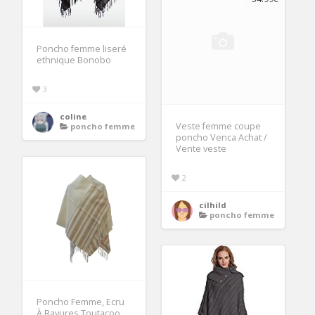
Poncho femme liseré
ethnique Bonobo
3
coline
Veste femme coupe
poncho femme
poncho Venca Achat /
Vente veste
2
cilhild
poncho femme
Poncho Femme, Ecru
À Rayures Toutacoo