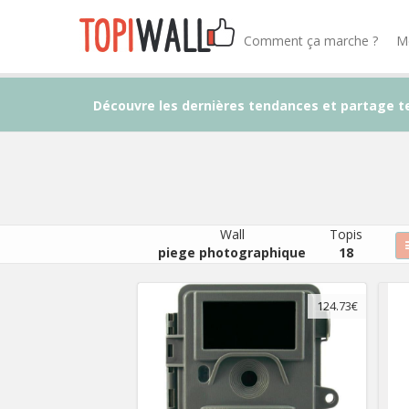
Comment ça marche ?
M
Découvre les dernières tendances et partage t
Wall
Topis
piege photographique
18
124.73€