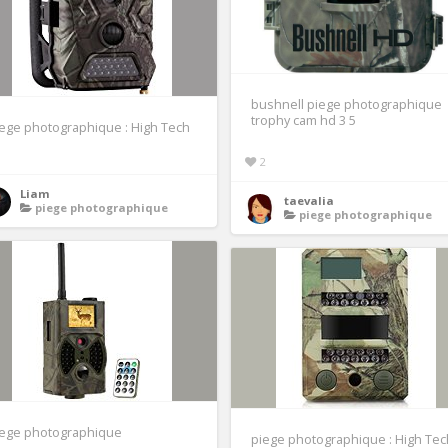
bushnell piege photographique
trophy cam hd 3 5
ege photographique : High Tech
2
Liam
taevalia
piege photographique
piege photographique
iege photographique
piege photographique : High Tec