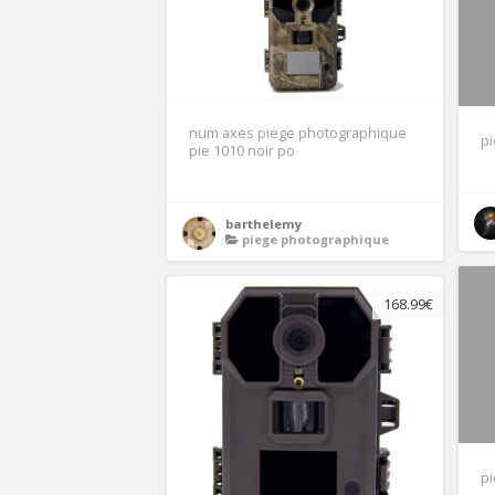
num axes piege photographique
pi
pie 1010 noir po
barthelemy
piege photographique
168.99€
p