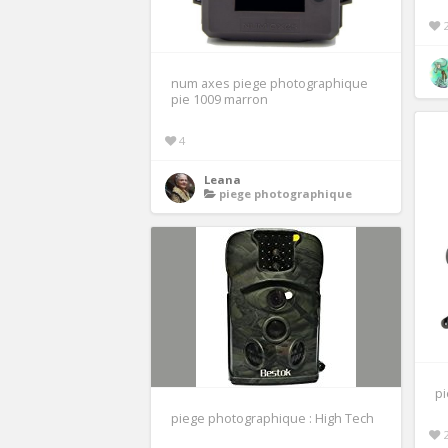
num axes piege photographique
pie 1009 marron
4
Leana
piege photographique
p
piege photographique : High Tech