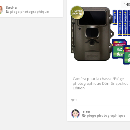
143
Sacha
piege photographique
Caméra pour la chasse/Piège
photographique Dörr Snapshot
Edition
3
elea
piege photographique