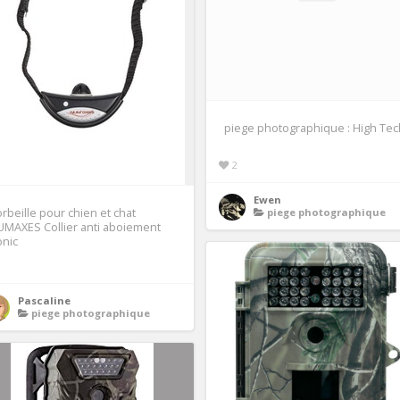
piege photographique : High Tec
2
Ewen
rbeille pour chien et chat
piege photographique
MAXES Collier anti aboiement
onic
Pascaline
piege photographique