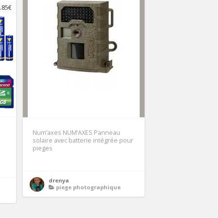
.85€
Num’axes NUM’AXES Panneau
solaire avec batterie intégrée pour
pieges
drenya
piege photographique