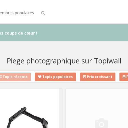
embres populaires
es coups de cœur !
Piege photographique sur Topiwall
Topis récents
Topis populaires
Prix croissant
P