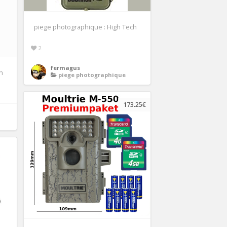
piege photographique : High Tech
2
fermagus
h
piege photographique
173.25€