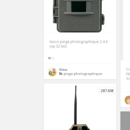
tasco piege photographique 2 4 6
mp 32 led
2
Co
lilou
piege photographique
NU
S
287.60€