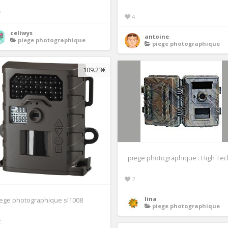
2
4
celiwys
antoine
piege photographique
piege photographique
109.23€
piege photographique : High Tec
2
lina
iege photographique sl1008
piege photographique
2