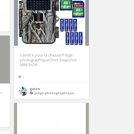
Caméra pour la chasse/Piège
photographique Dörr Snapshot
MINI NOIR
2
gelon
h
piege photographique