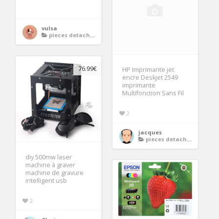
vulsa
pieces detachees imprimante
76.99€
HP Imprimante jet
encre Deskjet 2549
imprimante
Multifonction Sans Fil
2
jacques
pieces detachees imprimante
diy 500mw laser
machine à graver
machine de gravure
intelligent usb
2