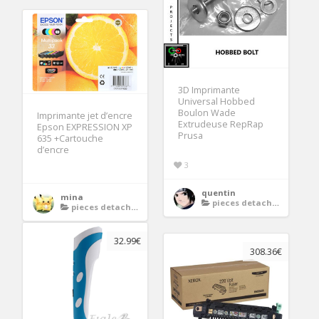
3D Imprimante
Universal Hobbed
Boulon Wade
Imprimante jet d’encre
Extrudeuse RepRap
Epson EXPRESSION XP
Prusa
635 +Cartouche
d’encre
3
quentin
mina
pieces detachees imprimante
pieces detachees imprimante
32.99€
308.36€