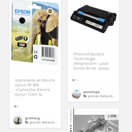
Photoconducteur
Technologie
d’impression : Laser
Durée de vie : Jusqu
Imprimante jet d’encre
3
Epson XP 860
+Cartouche d’encre
penelope
Epson T2431 XL
pieces detachees imprimante
1
2.89€
girthwig
pieces detachees imprimante