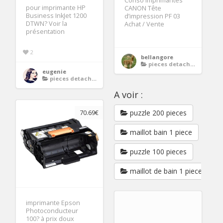
Conso imprimantes
pour imprimante HP
CANON Tête
Business InkJet 1200
d’impression PF 03
DTWN? Voir la
Achat / Vente
présentation
2
bellangore
pieces detachees imprimante
eugenie
pieces detachees imprimante
A voir :
puzzle 200 pieces
70.69€
maillot bain 1 piece
puzzle 100 pieces
maillot de bain 1 piece
imprimante Epson
Photoconducteur
100? à prix doux