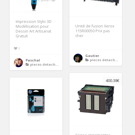
Impression Stylo 3D
Unité de fusion Xerox
Modélisation pour
115R00050 Prix pas
Dessin Art Artisanat
cher
Gratuit
1
Gautier
pieces detachees imprimante
Paschal
pieces detachees imprimante
400.38€