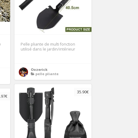
e
Pelle pliante de multi fonction
utilisé dans le jardin/intérieur
Oozerick
pelle pliante
35.90€
.97€