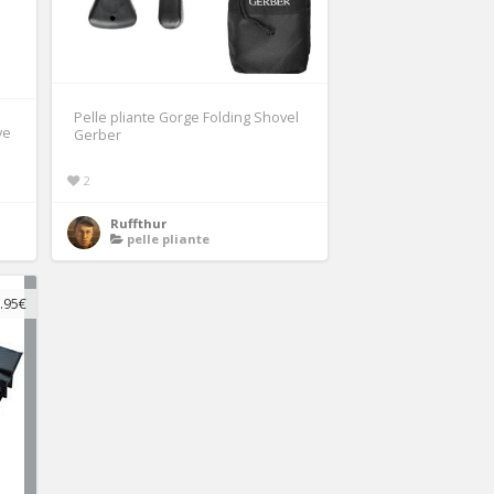
Pelle pliante Gorge Folding Shovel
ve
Gerber
2
Ruffthur
pelle pliante
.95€