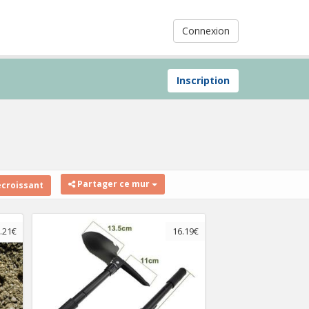
Connexion
Inscription
Partager ce mur
écroissant
.21€
16.19€