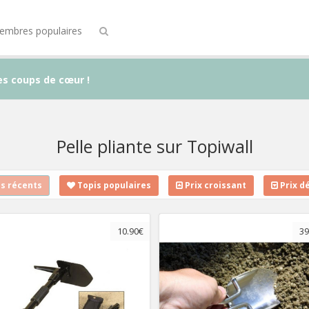
embres populaires
es coups de cœur !
Pelle pliante sur Topiwall
s récents
Topis populaires
Prix croissant
Prix d
10.90€
39