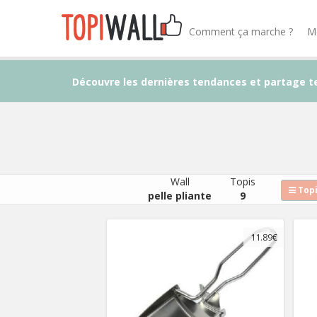
Comment ça marche ?
M
Découvre les dernières tendances et partage t
Wall
Topis
Topi
pelle pliante
9
11.89€