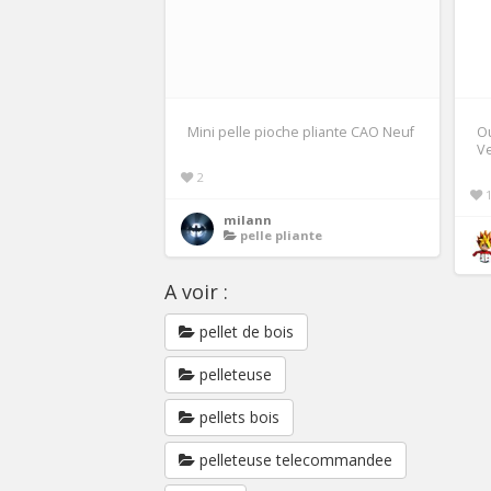
Mini pelle pioche pliante CAO Neuf
Ou
Ve
2
milann
pelle pliante
A voir :
pellet de bois
pelleteuse
pellets bois
pelleteuse telecommandee