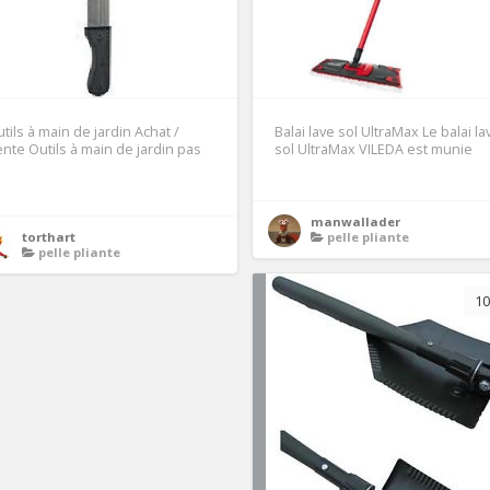
tils à main de jardin Achat /
Balai lave sol UltraMax Le balai la
nte Outils à main de jardin pas
sol UltraMax VILEDA est munie
1
manwallader
torthart
pelle pliante
pelle pliante
10