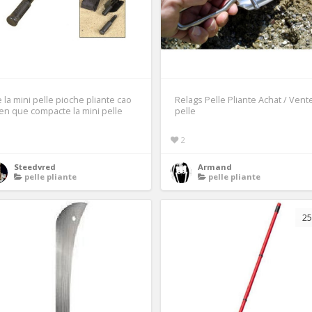
 la mini pelle pioche pliante cao
Relags Pelle Pliante Achat / Vent
en que compacte la mini pelle
pelle
1
2
Steedvred
Armand
pelle pliante
pelle pliante
25