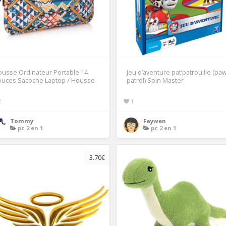
usse Ordinateur Portable 14
Jeu d’aventure pat’patrouille (pa
ouces Sacoche Laptop / Housse
patrol) Spin Master
2
1
Tommy
Faywen
pc 2 en 1
pc 2 en 1
3.70€