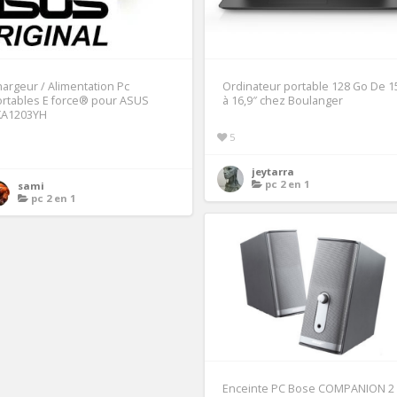
argeur / Alimentation Pc
Ordinateur portable 128 Go De 1
rtables E force® pour ASUS
à 16,9″ chez Boulanger
XA1203YH
5
1
jeytarra
pc 2 en 1
sami
pc 2 en 1
Enceinte PC Bose COMPANION 2