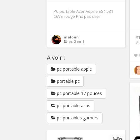
PC portable Acer Aspire ES1 531
C6VE rouge Prix pas cher
malonn
ST
pc 2 en 1
A
A voir :
pc portable apple
portable pc
pc portable 17 pouces
pc portable asus
pc portables gamers
6.39€