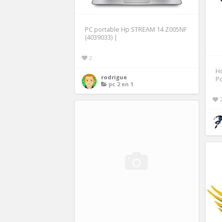
PC portable Hp STREAM 14 Z005NF
(4039033) |
2
Ho
rodrigue
P
pc 2 en 1