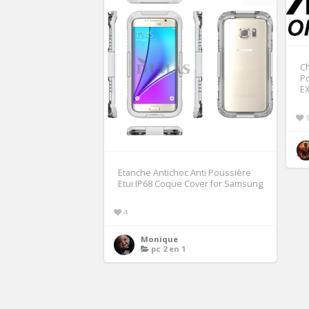
Ch
Po
E
Etanche Antichoc Anti Poussière
Etui IP68 Coque Cover for Samsung
4
Monique
pc 2 en 1