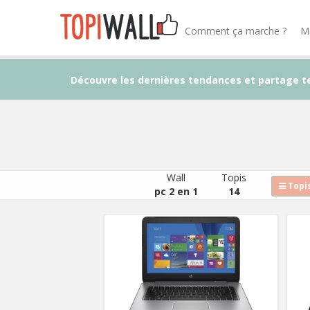
Comment ça marche ?
M
Découvre les dernières tendances et partage t
Wall
Topis
Topis
pc 2 en 1
14