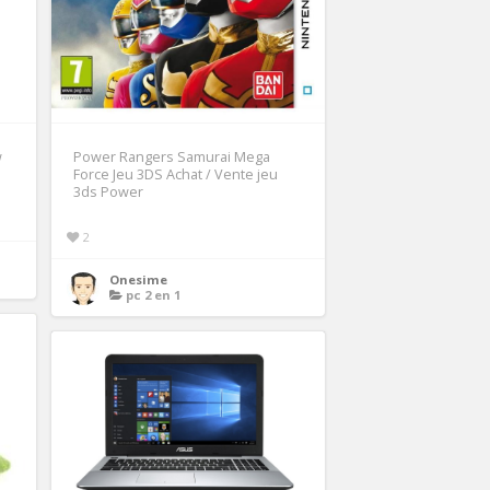
w
Power Rangers Samurai Mega
Force Jeu 3DS Achat / Vente jeu
3ds Power
2
Onesime
pc 2 en 1