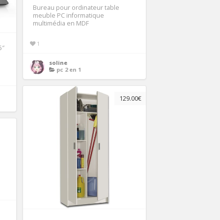
Bureau pour ordinateur table
meuble PC informatique
multimédia en MDF
1
5″
soline
pc 2 en 1
129.00€