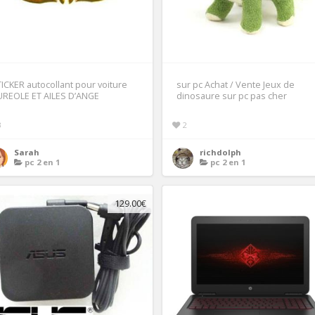
ICKER autocollant pour voiture
sur pc Achat / Vente Jeux de
UREOLE ET AILES D’ANGE
dinosaure sur pc pas cher
3
2
Sarah
richdolph
pc 2 en 1
pc 2 en 1
129.00€