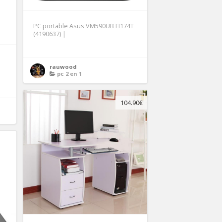
PC portable Asus VM590UB FI174T
(4190637) |
rauwood
pc 2 en 1
104.90€