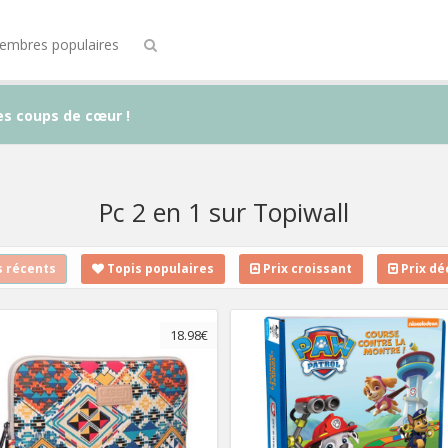
embres populaires
es coups de cœur !
Pc 2 en 1 sur Topiwall
 récents
Topis populaires
Prix croissant
Prix dé
18.98€