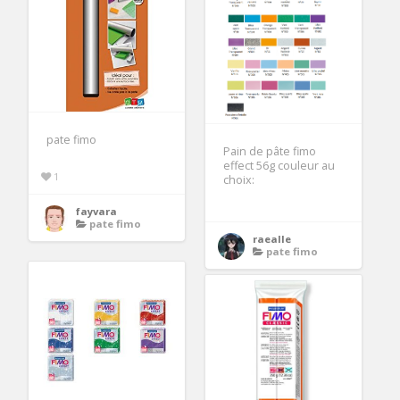
pate fimo
Pain de pâte fimo
effect 56g couleur au
1
choix:
fayvara
pate fimo
raealle
pate fimo