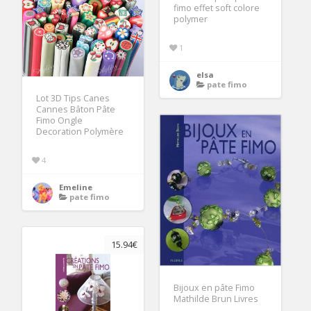
fimo effet soft colore
polymer
1
elsa
pate fimo
Lot 3D Tips Canes
Cannes Bâton Pâte
Fimo Ongle
Decoration Polymère
4
Emeline
pate fimo
15.94€
Bijoux en pâte Fimo
Mathilde Brun Livres