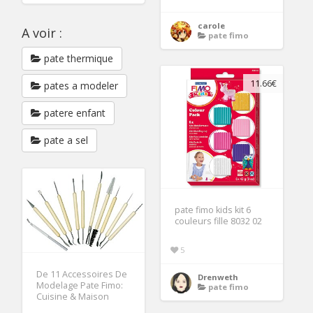
carole
A voir :
pate fimo
pate thermique
11.66€
pates a modeler
patere enfant
pate a sel
pate fimo kids kit 6
couleurs fille 8032 02
5
De 11 Accessoires De
Drenweth
Modelage Pate Fimo:
pate fimo
Cuisine & Maison