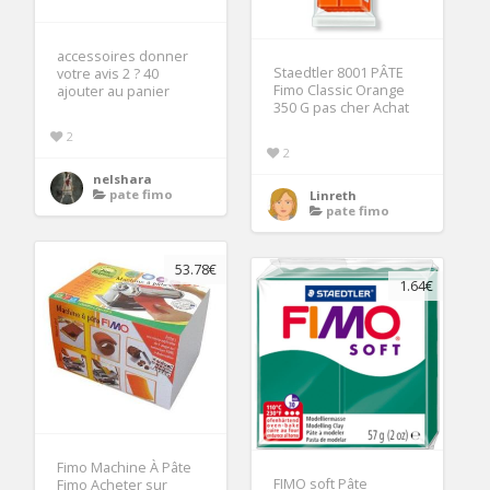
accessoires donner
Staedtler 8001 PÂTE
votre avis 2 ? 40
Fimo Classic Orange
ajouter au panier
350 G pas cher Achat
2
2
nelshara
pate fimo
Linreth
pate fimo
53.78€
1.64€
Fimo Machine À Pâte
FIMO soft Pâte
Fimo Acheter sur