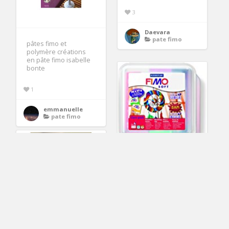
3
Daevara
pate fimo
pâtes fimo et
polymère créations
en pâte fimo isabelle
bonte
1
emmanuelle
pate fimo
pate fimo coffret : Jeux
et Jouets
2
Taevinn
pate fimo