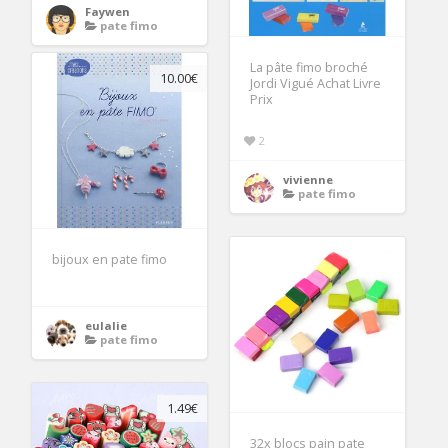
Faywen
pate fimo
La pâte fimo broché
10.00€
Jordi Vigué Achat Livre
Prix
2
vivienne
pate fimo
bijoux en pate fimo
eulalie
pate fimo
1.49€
32x blocs pain pate