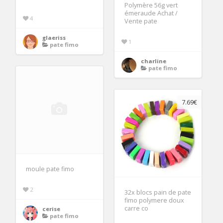
Polymère 56g vert
émeraude Achat /
4
Vente pate
glaeriss
1
pate fimo
charline
pate fimo
7.69€
moule pate fimo
2
32x blocs pain de pate
fimo polymere doux
carre co
cerise
pate fimo