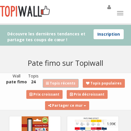
Découvre les dernières tendances et
Inscription
partage tes coups de cœur !
Pate fimo sur Topiwall
Wall
Topis
pate fimo
24
Topis récents
Topis populaires
Prix croissant
Prix décroissant
Partager ce mur
1.99€