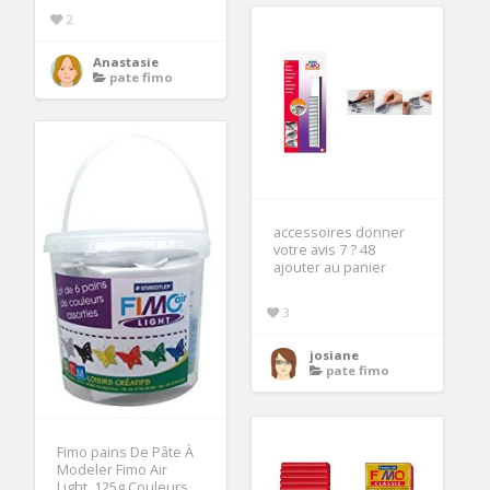
2
Anastasie
pate fimo
accessoires donner
votre avis 7 ? 48
ajouter au panier
3
josiane
pate fimo
Fimo pains De Pâte À
Modeler Fimo Air
Light, 125g Couleurs