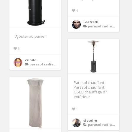
4
Leafreth
parasol radiateur chauffant
Ajouter au panier
3
cilhild
parasol radiateur chauffant
Parasol chauffant
Parasol chauffant
OSLO chauffage d?
extérieur
1
victoire
parasol radiateur chauffant