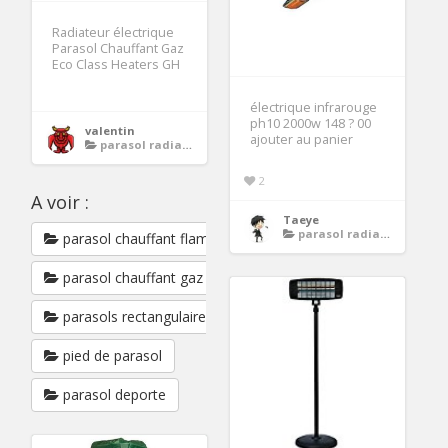
Radiateur électrique
Parasol Chauffant Gaz
Eco Class Heaters GH
électrique infrarouge
ph10 2000w 148 ? 00
valentin
ajouter au panier
parasol radiateur chauffant
2
A voir :
Taeye
parasol radiateur chauffant
parasol chauffant flamme
parasol chauffant gaz
parasols rectangulaires
pied de parasol
parasol deporte