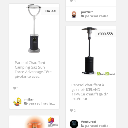
3
304.99€
portulf
parasol radiateur chauffant
9,999.00€
Parasol Chauffant
Camping Gaz Sun
Force Advantage.Tête
pivotante avec
Parasol chauffant à
1
gaz noir ICELAND
11kWCe chauffage d?
extérieur
milan
parasol radiateur chauffant
2
Ventvred
parasol radiateur chauffant