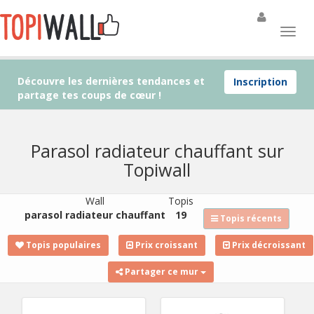
Découvre les dernières tendances et
Inscription
partage tes coups de cœur !
Parasol radiateur chauffant sur
Topiwall
Wall
Topis
parasol radiateur chauffant
19
Topis récents
Topis populaires
Prix croissant
Prix décroissant
Partager ce mur