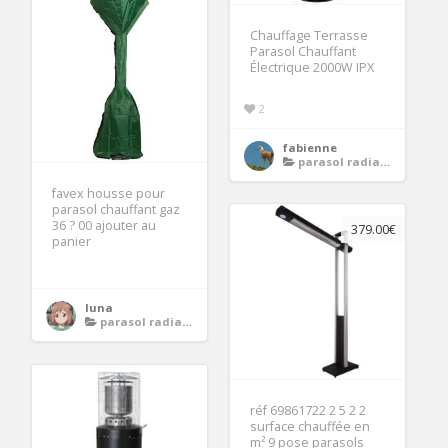
Chauffage Terrasse
Parasol Chauffant
Électrique 2000W IPX
2
fabienne
parasol radiateur chauffant
favex housse pour
parasol chauffant gaz
36 ? 00 ajouter au
379.00€
panier
luna
parasol radiateur chauffant
réf 69861722 2 5 2 2
surface chauffée en
m² 9 pose parasols