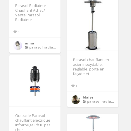
Parasol Radiateur
Chauffant Achat /
Vente Parasol
Radiateur
3
anna
parasol radiateur chauffant
Parasol chauffant en
acier inoxydable,
réglable, porte en
façade et
1
blaise
parasol radiateur chauffant
Outtrade Parasol
chauffant electrique
infrarouge Ph10 pas
cher