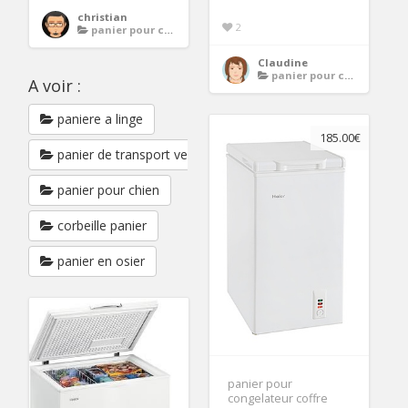
christian
2
panier pour congelateur coffre
Claudine
panier pour congelateur coffre
A voir :
paniere a linge
185.00€
panier de transport velo pour chien
panier pour chien
corbeille panier
panier en osier
panier pour
congelateur coffre