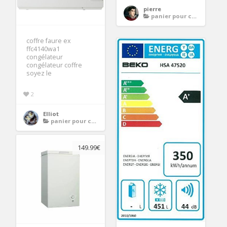
pierre
panier pour congelateur coffre
coffre faure ex
ffc4140wa1
congélateur
congélateur coffre
soyez le
2
Elliot
panier pour congelateur coffre
149.99€