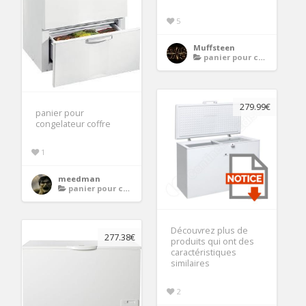
5
Muffsteen
panier pour congelateur coffre
279.99€
panier pour
congelateur coffre
1
meedman
panier pour congelateur coffre
Découvrez plus de
277.38€
produits qui ont des
caractéristiques
similaires
2