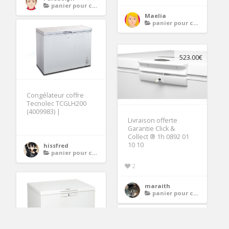
panier pour congelateur coffre
Maelia
panier pour congelateur coffre
523.00€
Congélateur coffre
Tecnolec TCGLH200
(4009983) |
Livraison offerte
Garantie Click &
Collect ® 1h 0892 01
10 10
hissfred
panier pour congelateur coffre
2
maraith
panier pour congelateur coffre