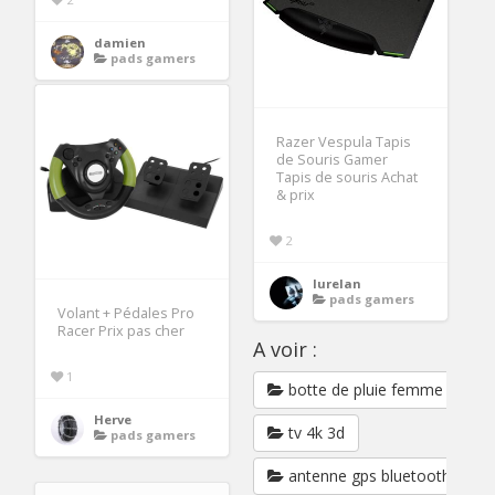
damien
pads gamers
Razer Vespula Tapis
de Souris Gamer
Tapis de souris Achat
& prix
2
lurelan
pads gamers
Volant + Pédales Pro
Racer Prix pas cher
A voir :
1
botte de pluie femme
Herve
tv 4k 3d
pads gamers
antenne gps bluetooth