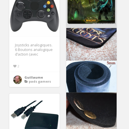
Joysticks analogiques.
6 Boutons analogique
d’action (avec
2
Guillaume
pads gamers