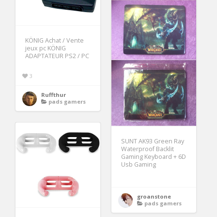
KÖNIG Achat / Vente
jeux pc KÖNIG
ADAPTATEUR PS2 / PC
3
Ruffthur
pads gamers
SUNT AK93 Green Ray
Waterproof Backlit
Gaming Keyboard + 6D
Usb Gaming
groanstone
pads gamers