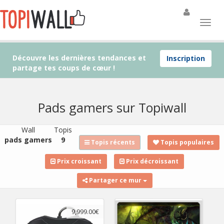
Découvre les dernières tendances et
Inscription
partage tes coups de cœur !
Pads gamers sur Topiwall
Wall
Topis
pads gamers
9
Topis récents
Topis populaires
Prix croissant
Prix décroissant
Partager ce mur
9,999.00€