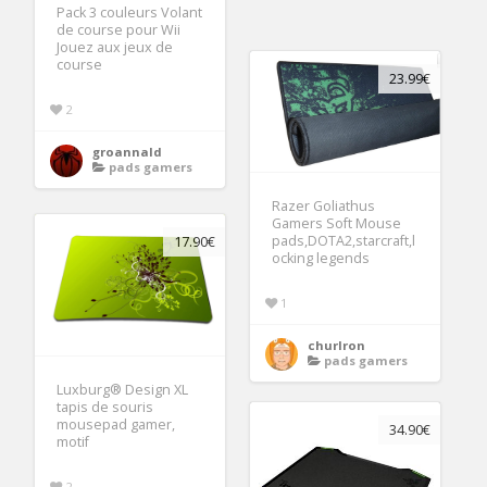
Pack 3 couleurs Volant
de course pour Wii
Jouez aux jeux de
course
23.99€
2
groannald
pads gamers
Razer Goliathus
Gamers Soft Mouse
pads,DOTA2,starcraft,l
17.90€
ocking legends
1
churlron
pads gamers
Luxburg® Design XL
tapis de souris
mousepad gamer,
34.90€
motif
2