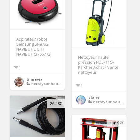
Aspirateur robot
Samsung SR8732
NAVIBOT LIGHT
NAVIBOT (3766772)
Nettoyeur haute
pression HD5/11C+
1
Kärcher Achat / Vente
nettoyeur
tinnavia
nettoyeur haute pression
1
claire
nettoyeur haute pression
26.48€
116.97€