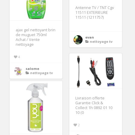
Antenne TV / TNT Cgv
11511 EXTERIEURE
11511 (1211757)
ajax gel nettoyant brin
de muguet 750ml
evan
Achat / Vente
nettoyage tv
nettoyage
4
salome
nettoyage tv
Livraison offerte
Garantie Click &
Collect 1h 0892 01 10
10 (0
2