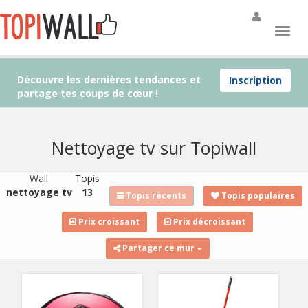
Découvre les dernières tendances et
Inscription
partage tes coups de cœur !
Nettoyage tv sur Topiwall
Wall
Topis
nettoyage tv
13
Topis récents
Topis populaires
Prix croissant
Prix décroissant
Partager ce mur