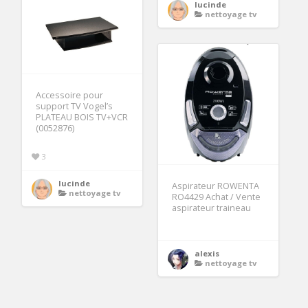
lucinde
nettoyage tv
Accessoire pour
support TV Vogel’s
PLATEAU BOIS TV+VCR
(0052876)
3
lucinde
Aspirateur ROWENTA
nettoyage tv
RO4429 Achat / Vente
aspirateur traineau
alexis
nettoyage tv