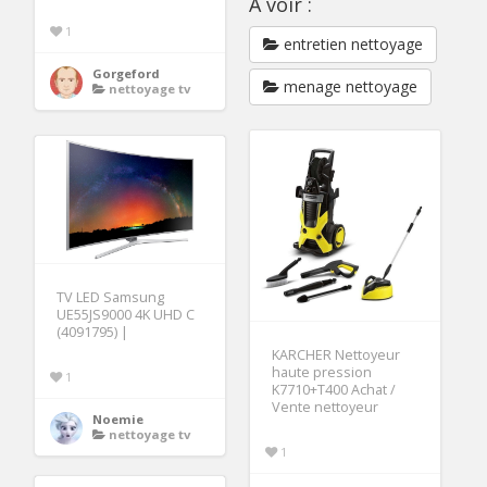
A voir :
1
entretien nettoyage
Gorgeford
menage nettoyage
nettoyage tv
TV LED Samsung
UE55JS9000 4K UHD C
(4091795) |
KARCHER Nettoyeur
haute pression
1
K7710+T400 Achat /
Vente nettoyeur
Noemie
nettoyage tv
1