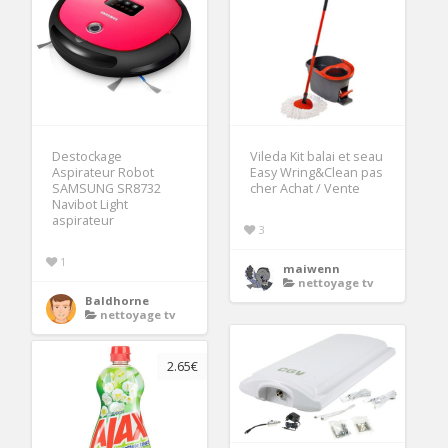
Destockage
Vileda Kit balai et seau
Aspirateur Robot
Easy Wring&Clean pas
SAMSUNG SR8732
cher Achat / Vente
Navibot Light
aspirateur
3
1
maiwenn
nettoyage tv
Baldhorne
nettoyage tv
2.65€