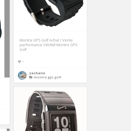
Montre GPS Golf Achat / Vente
performance SWAMI Montre GPS
Golf
1
zacharie
montre gps golf
s