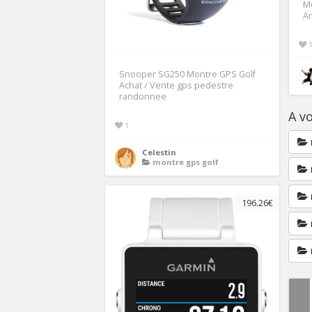
Mo
A
Snooper SG250 Montre GPS Golf
Achat / Vente gps pedestre
randonnee
A vo
1
Celestin
montre gps golf
196.26€