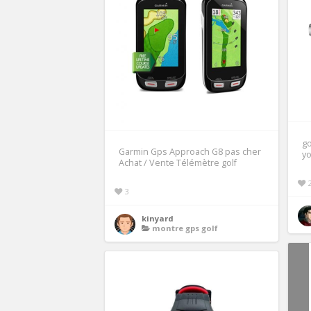
go
Garmin Gps Approach G8 pas cher
yo
Achat / Vente Télémètre golf
3
kinyard
montre gps golf