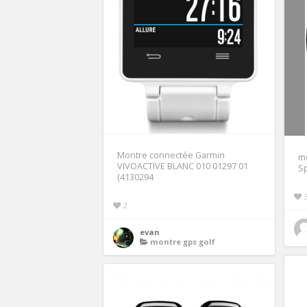
Montre connectée Garmin
mo
VIVOACTIVE BLANC 010 01297 01
Sp
(4130294
2
evan
montre gps golf