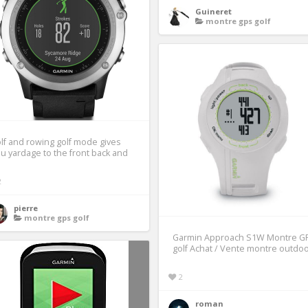
Guineret
montre gps golf
lf and rowing golf mode gives
u yardage to the front back and
2
pierre
montre gps golf
Garmin Approach S1W Montre G
golf Achat / Vente montre outdo
2
roman