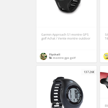
Garmin Approach S1 montre GPS
S6
golf Achat / Vente montre outdoor
T
Flyshall
montre gps golf
137.26€
Bl