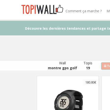
Comment ça marche ?
M
Découvre les dernières tendances et partage t
Wall
Topis
To
montre gps golf
19
180.80€