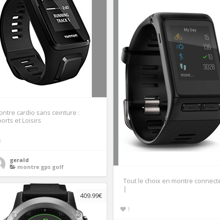
ntre cardio sans ceinture :
orts et Loisirs
3
gerald
montre gps golf
Tout le choix en montre connect
|
409.99€
1