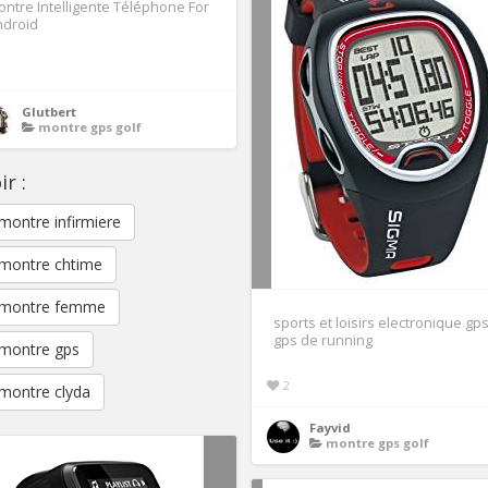
ntre Intelligente Téléphone For
ndroid
1
Glutbert
montre gps golf
ir :
montre infirmiere
montre chtime
montre femme
sports et loisirs electronique gp
gps de running
montre gps
2
montre clyda
Fayvid
montre gps golf