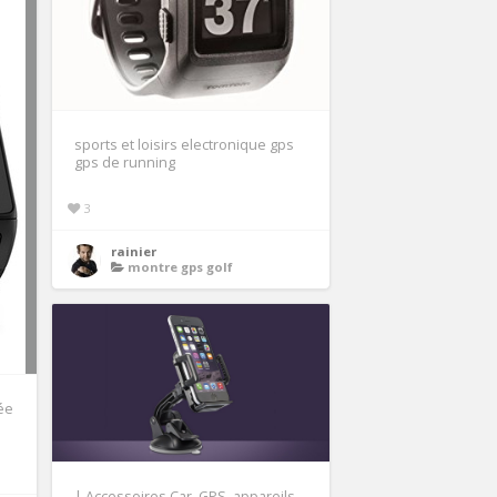
sports et loisirs electronique gps
gps de running
3
rainier
montre gps golf
ée
| Accessoires Car, GPS, appareils