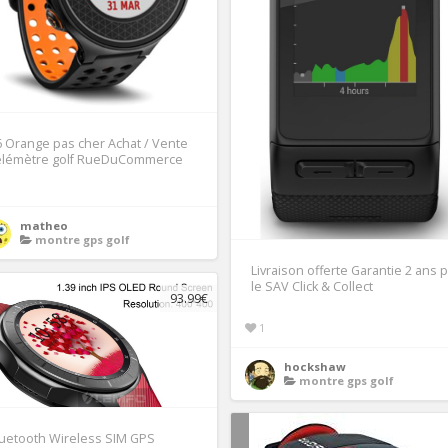
 Orange pas cher Achat / Vente
élémètre golf RueDuCommerce
matheo
montre gps golf
Livraison offerte Garantie 2 ans 
le SAV Click & Collect
93.99€
1
hockshaw
montre gps golf
uetooth Wireless SIM GPS