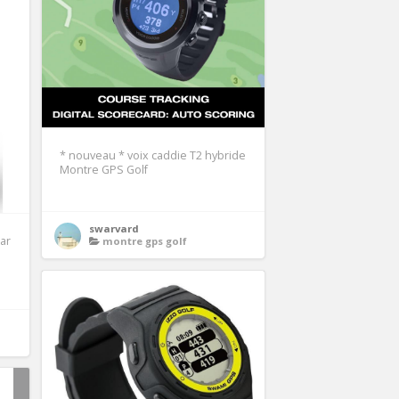
* nouveau * voix caddie T2 hybride
Montre GPS Golf
swarvard
par
montre gps golf