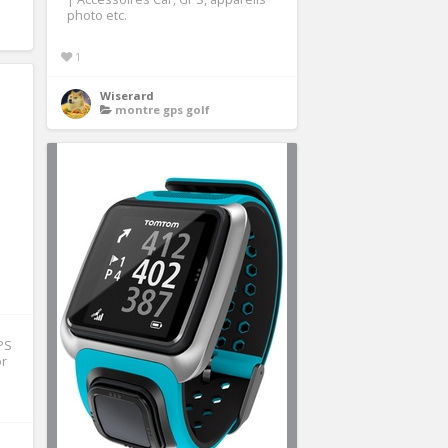
photo etc.
1
Wiserard
montre gps golf
PS
or