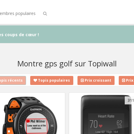
embres populaires
es coups de cœur !
Montre gps golf sur Topiwall
pis récents
Topis populaires
Prix croissant
Prix
311