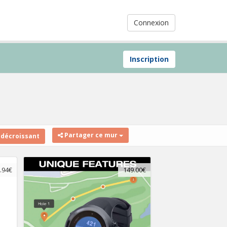
Connexion
Inscription
Partager ce mur
 décroissant
.94€
149.00€