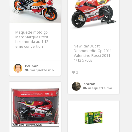
Maquette moto gp
Marc Marquez test
bike honda au 1 12
New Ray Ducati
eme convertion
Desmosedici Gp 2011
Valentino Rossi 2011
1/12 57063
Pelinor
maquette moto gp
2
braran
maquette moto gp