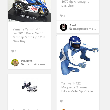
1970 Gp Allemagne
pas cher
3
Axel
maquette moto gp
Yamaha Yzr m1 M 1
Fiat 2010 Rossi No 46
Motogp Moto Gp 1/18
New Ray
2
Evariste
maquette moto gp
Tamiya 14122
Maquette 2 roues
Pilote Moto Gp Virage
1