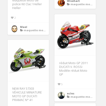
Maquette Moto de
Wisehart
police Kit Clac ! Heller
maquette moto gp
Heller
2
Mael
maquette moto gp
réduit Moto GP 2011
DUCATI V. ROSSI
Modèle réduit Moto
GP
5
NEW RAY 57303
VÉHICULE MINIATURE
ecles
MOTO GP DUCATI
maquette moto gp
PRAMAC N° 41