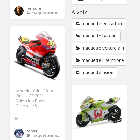
hercule
A voir :
maquette moto gp
maquette en carton
maquette bateau
maquette voiture a monter
maquette l hermione
maquette avion
Modèle réduit Moto
Ducati GP 2011 :
Valentino Rossi
Echelle 1/6
1
ferver
maquette moto gp