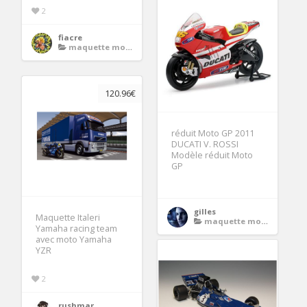
2
fiacre
maquette moto gp
120.96€
réduit Moto GP 2011
DUCATI V. ROSSI
Modèle réduit Moto
GP
gilles
Maquette Italeri
maquette moto gp
Yamaha racing team
avec moto Yamaha
YZR
2
rushmar