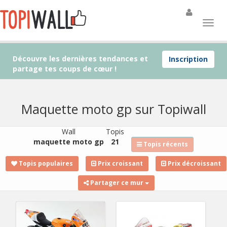
Découvre les dernières tendances et
Inscription
partage tes coups de cœur !
Maquette moto gp sur Topiwall
Wall
Topis
maquette moto gp
21
Topis récents
Topis populaires
Prix croissant
Prix décroissant
Partager ce mur