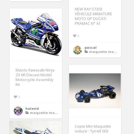
NEW RAY 57303
VÉHICULE MINIATURE
MOTO GP DUCATI
PRAMAC N° 41
3
pascal
maquette moto gp
Maisto Kawasaki Ninja
ZX 6R Diecast Model
Motorcycle Assembly
Kit
2
halevid
maquette moto gp
Copie Mm Maquette
voiture : Tyrrell 003