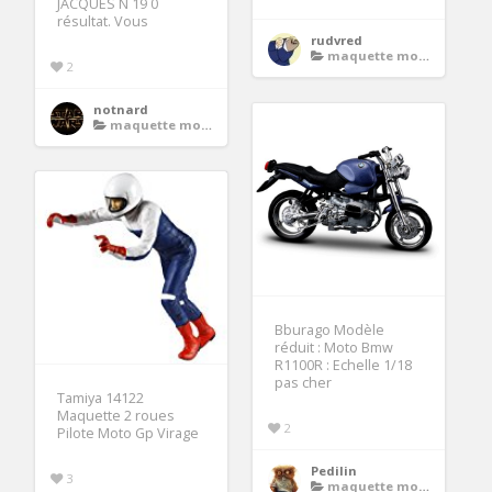
JACQUES N 19 0
résultat. Vous
rudvred
maquette moto gp
2
notnard
maquette moto gp
Bburago Modèle
réduit : Moto Bmw
R1100R : Echelle 1/18
pas cher
Tamiya 14122
Maquette 2 roues
2
Pilote Moto Gp Virage
Pedilin
3
maquette moto gp