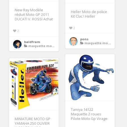
New Ray Modèle
Heller Moto de police
réduit Moto GP 2011
Kit Clac ! Heller
DUCATI V. ROSSI Achat
2
2
pons
baldfram
maquette moto gp
maquette moto gp
Tamiya 14122
Maquette 2 roues
Pilote Moto Gp Virage
MINIATURE MOTO GP
YAMAHA 250 OLIVIER