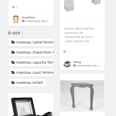
3
maeline
manteau de cheminee bois
factice décoratif en
A voir :
manteau de
cheminée en bois
style maison de
manteau camel femme
1
manteau chaud hiver femme
dany
manteau capuche femme
manteau de cheminee bois
manteau court femme
manteau enfant