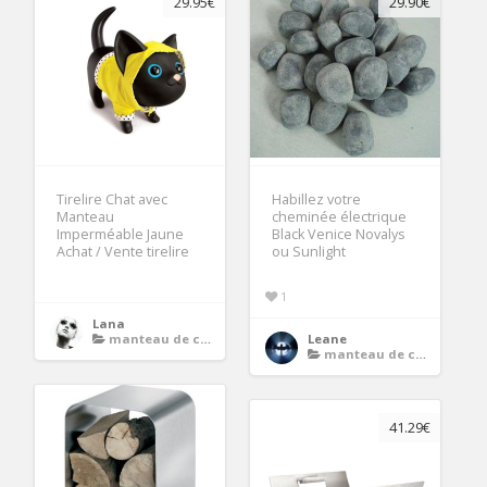
29.95€
29.90€
Tirelire Chat avec
Habillez votre
Manteau
cheminée électrique
Imperméable Jaune
Black Venice Novalys
Achat / Vente tirelire
ou Sunlight
1
Lana
manteau de cheminee bois
Leane
manteau de cheminee bois
41.29€