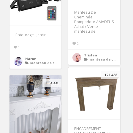
Manteau De
Cheminée
Pompadour AMADEUS
Achat / Vente
manteau de
Entourage : Jardin
2
1
Tristan
Haron
manteau de cheminee bois
manteau de cheminee bois
171.46€
139.99€
ENCADREMENT