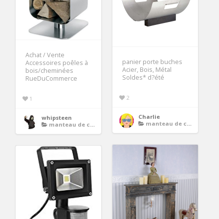
Achat / Vente
panier porte buches
Accessoires poêles à
Acier, Bois, Métal
bois/cheminées
Soldes* d?été
RueDuCommerce
2
1
Charlie
whipsteen
manteau de cheminee bois
manteau de cheminee bois