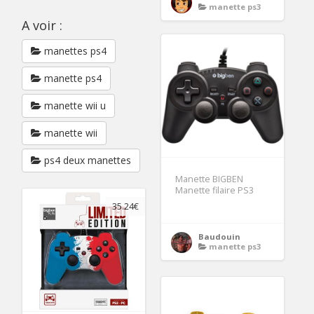
manette ps3
A voir :
manettes ps4
manette ps4
manette wii u
manette wii
ps4 deux manettes
Manette BIGBEN
Manette filaire PS3
35.24€
Baudouin
manette ps3