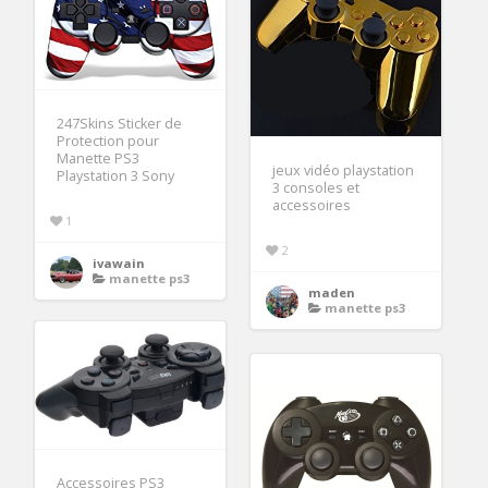
247Skins Sticker de
Protection pour
Manette PS3
jeux vidéo playstation
Playstation 3 Sony
3 consoles et
accessoires
1
2
ivawain
manette ps3
maden
manette ps3
Accessoires PS3