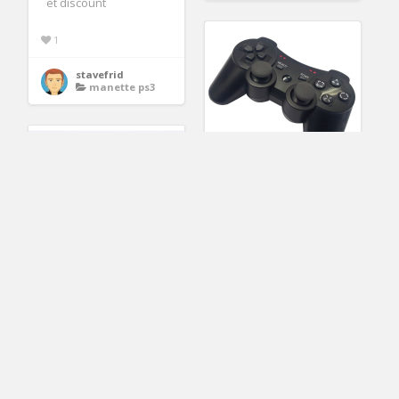
et discount
1
stavefrid
manette ps3
Manette de Jeu Sans
Fil Bluetooth 3.0 PC
PS3 Achat / Vente
manette
3
Manette compatible
Irene
PS3 Noire Achat /
manette ps3
Vente manette
Manette
1