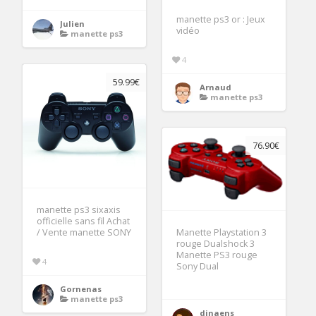
manette ps3 or : Jeux
Julien
vidéo
manette ps3
4
59.99€
Arnaud
manette ps3
76.90€
manette ps3 sixaxis
officielle sans fil Achat
Manette Playstation 3
/ Vente manette SONY
rouge Dualshock 3
Manette PS3 rouge
4
Sony Dual
Gornenas
manette ps3
dinaens