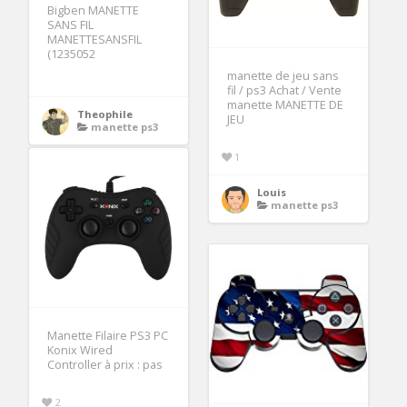
Bigben MANETTE
SANS FIL
MANETTESANSFIL
(1235052
manette de jeu sans
fil / ps3 Achat / Vente
manette MANETTE DE
Theophile
JEU
manette ps3
1
Louis
manette ps3
Manette Filaire PS3 PC
Konix Wired
Controller à prix : pas
2