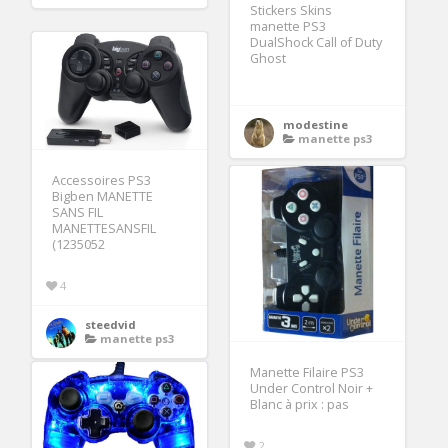
Stickers Skins
manette PS3
DualShock Call of Duty
Ghost
modestine
manette ps3
Accessoires PS3
Bigben MANETTE
SANS FIL
MANETTESANSFIL
(1235052
4
steedvid
manette ps3
Manette Filaire PS3
Under Control Noir +
Blanc à prix : pas
2