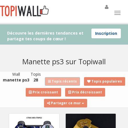
Découvre les dernières tendances et
Inscription
partage tes coups de cœur !
Manette ps3 sur Topiwall
Wall
Topis
manette ps3
28
Topis récents
Topis populaires
Prix croissant
Prix décroissant
Partager ce mur