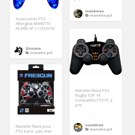
meedman
manette ps3
Accessoires PS3
Afterglow MANETTE
FILAIRE AP.1 (1352075)
Ghislain
manette ps3
Manette filaire PS3
Rugby TOP 14
Compatible PS3 PC à
prix
numblisle
Manette filaire pour
manette ps3
PS3 à prix : pas cher