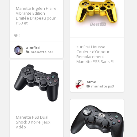
Manette BigBen Filaire
Vibrante Edition
Limitée Drapeau pour
PS3 et
2
sur Etui Housse
aimfird
Couleur d’Or pour
manette ps3
Remplacement
Manette PS3 Sans Fil
aime
manette ps3
Manette PS3 Dual
Shock 3 noire: Jeux
vidéo