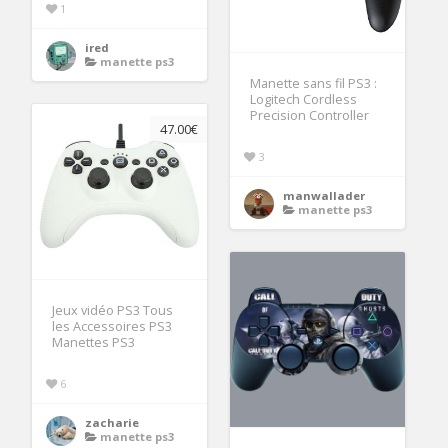
1
ired
manette ps3
Manette sans fil PS3 :
Logitech Cordless
Precision Controller
47.00€
3
manwallader
manette ps3
Jeux vidéo PS3 Tous
les Accessoires PS3
Manettes PS3
6
zacharie
manette ps3