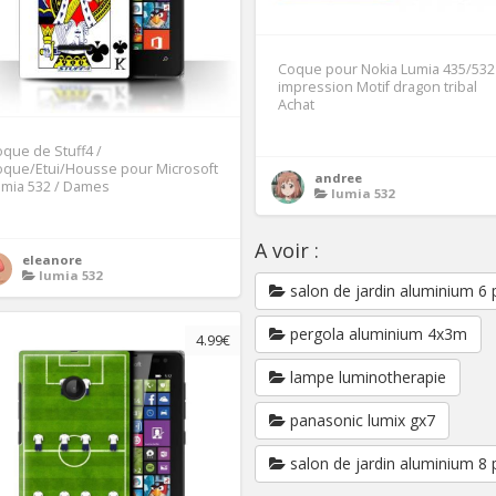
Coque pour Nokia Lumia 435/532
impression Motif dragon tribal
Achat
que de Stuff4 /
oque/Etui/Housse pour Microsoft
andree
umia 532 / Dames
lumia 532
A voir :
eleanore
lumia 532
salon de jardin aluminium 6 
pergola aluminium 4x3m
4.99€
lampe luminotherapie
panasonic lumix gx7
salon de jardin aluminium 8 