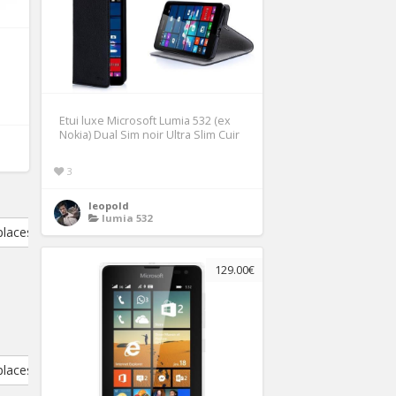
Etui luxe Microsoft Lumia 532 (ex
Nokia) Dual Sim noir Ultra Slim Cuir
3
leopold
lumia 532
places
129.00€
places