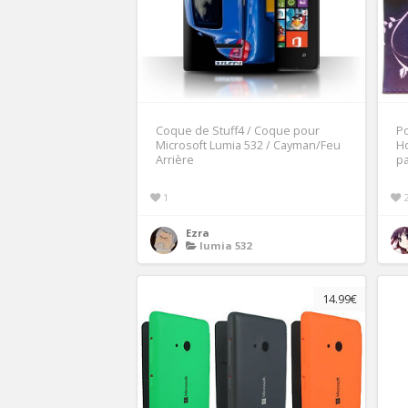
Coque de Stuff4 / Coque pour
Po
Microsoft Lumia 532 / Cayman/Feu
Ho
Arrière
pa
1
Ezra
lumia 532
14.99€