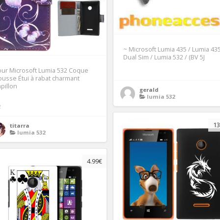
~ Microsoft Lumia 435 / Lumia 43
Dual Sim / Lumia 532 / (BV 5J
ur Microsoft Lumia 532 Coque
usse Étui à rabat charmant
pillon
gerald
lumia 532
2
13
titarra
lumia 532
4.99€