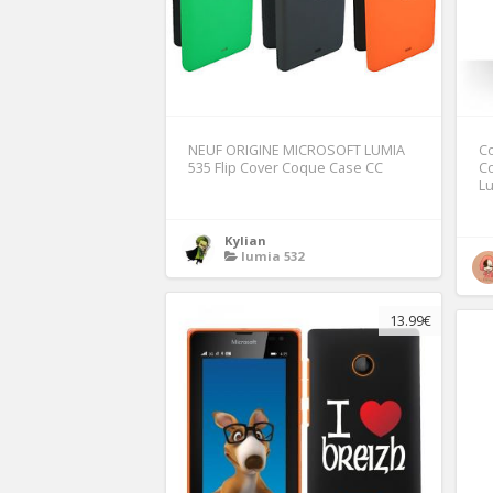
NEUF ORIGINE MICROSOFT LUMIA
Co
535 Flip Cover Coque Case CC
C
L
Kylian
lumia 532
13.99€