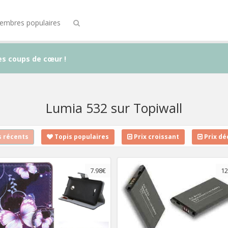
embres populaires
es coups de cœur !
Lumia 532 sur Topiwall
 récents
Topis populaires
Prix croissant
Prix dé
7.98€
12