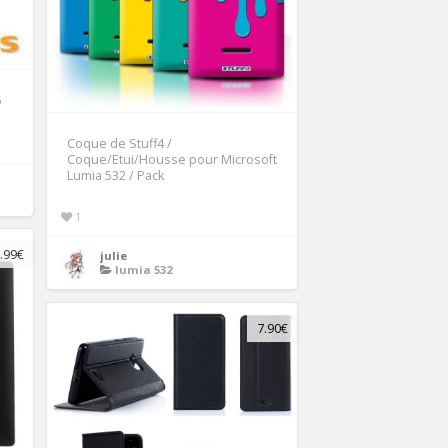
5
Coque de Stuff4 /
Coque/Etui/Housse pour Microsoft
Lumia 532 / Pack
1
.99€
julie
lumia 532
7.90€