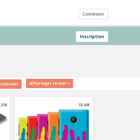
Connexion
Inscription
Partager ce mur
croissant
.30€
18.48€