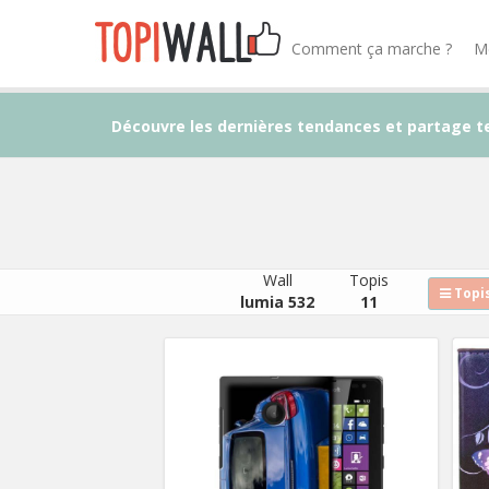
Comment ça marche ?
M
Découvre les dernières tendances et partage t
Wall
Topis
Topis
lumia 532
11