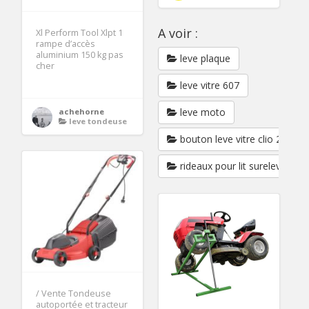
A voir :
Xl Perform Tool Xlpt 1
rampe d’accès
aluminium 150 kg pas
leve plaque
cher
leve vitre 607
leve moto
achehorne
leve tondeuse
bouton leve vitre clio 2
rideaux pour lit sureleve
/ Vente Tondeuse
autoportée et tracteur