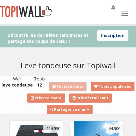
Découvre les dernières tendances et
Inscription
partage tes coups de cœur !
Leve tondeuse sur Topiwall
Wall
Topis
leve tondeuse
12
Topis récents
Topis populaires
Prix croissant
Prix décroissant
Partager ce mur
114.99€
44.90€