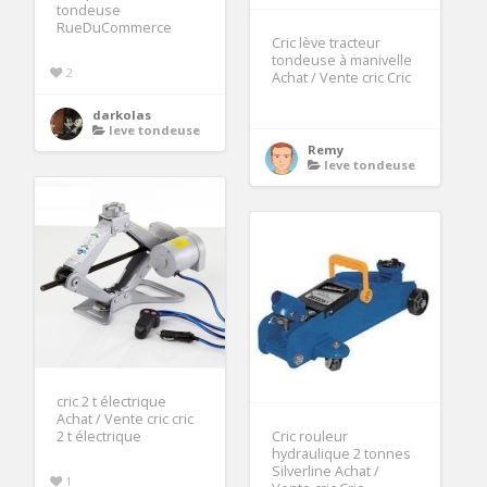
tondeuse
RueDuCommerce
Cric lève tracteur
tondeuse à manivelle
2
Achat / Vente cric Cric
darkolas
leve tondeuse
Remy
leve tondeuse
cric 2 t électrique
Achat / Vente cric cric
2 t électrique
Cric rouleur
hydraulique 2 tonnes
Silverline Achat /
1