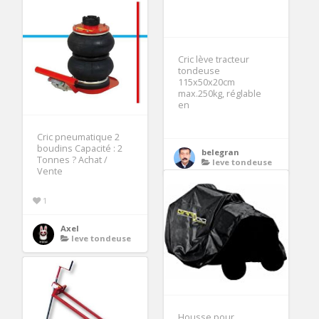
Cric lève tracteur
tondeuse
115x50x20cm
max.250kg, réglable
en
Cric pneumatique 2
boudins Capacité : 2
belegran
Tonnes ? Achat /
leve tondeuse
Vente
1
Axel
leve tondeuse
Housse pour