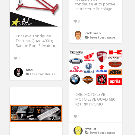
tondeuse auto portée
et tracteur: Bricolage
3
richman
Cric Lève Tondeuse
leve tondeuse
Tracteur Quad 400kg
Rampe Pont Élévateur
105.95€
2
Axel
leve tondeuse
CRIC MOTO LEVE
MOTO LEVE QUAD 680
kg PRIX PROMO
1
yvann
leve tondeuse