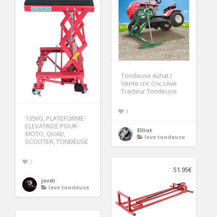
Tondeuse Achat /
Vente cric Cric Lève
Tracteur Tondeuse
3
135KG, PLATEFORME
ELEVATRICE POUR
Elliot
MOTO, QUAD,
leve tondeuse
SCOOTER, TONDEUSE
2
51.95€
jordi
leve tondeuse