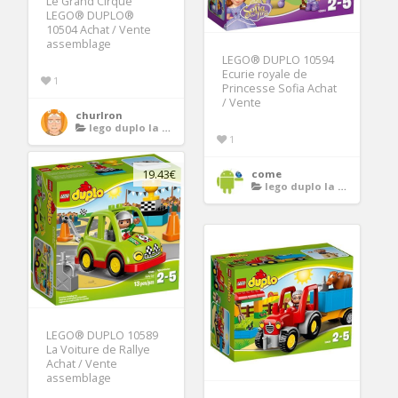
Le Grand Cirque
LEGO® DUPLO®
10504 Achat / Vente
assemblage
LEGO® DUPLO 10594
Ecurie royale de
1
Princesse Sofia Achat
/ Vente
churlron
lego duplo la ferme
1
come
19.43€
lego duplo la ferme
LEGO® DUPLO 10589
La Voiture de Rallye
Achat / Vente
assemblage