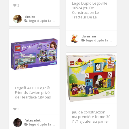
Lego Duplo Legoville
3
10524 Jeu De
Construction Le
desire
Tracteur De La
lego duplo la ferme
dwarlan
lego duplo la ferme
Lego® 41100 Lego®
Friends L’avion privé
de Heartlake City pas
3
jeu de construction
ma première ferme 30
fatecelot
? 71 ajouter au panier
lego duplo la ferme