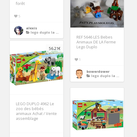
forêt
5
alexis
lego duplo la ferme
REF 5646 LES Bebes
Animaux DE LA Ferme
Lego Duplo
56.21€
1
bowerdower
lego duplo la ferme
LEGO DUPLO 4962 Le
zoo des bébés
animaux Achat / Vente
assemblage