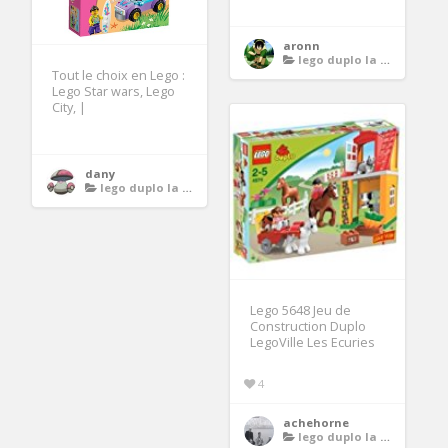
aronn
lego duplo la ferme
Tout le choix en Lego :
Lego Star wars, Lego
City, |
dany
lego duplo la ferme
Lego 5648 Jeu de
Construction Duplo
LegoVille Les Ecuries
4
achehorne
lego duplo la ferme