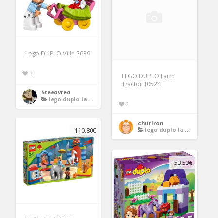
Lego DUPLO Ville 5639
3
LEGO DUPLO Farm
Tractor 10524
Steedvred
lego duplo la ferme
2
churlron
lego duplo la ferme
110.80€
53.53€