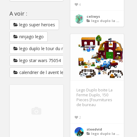
4
A voir :
celiwys
lego duplo la ferme
lego super heroes
ninjago lego
lego duplo le tour du monde
lego star wars 75054
calendrier de l avent lego
Lego Duplo boite La
Ferme Duplo, 150
Pieces [Fournitures
de bureau
2
steedvid
lego duplo la ferme