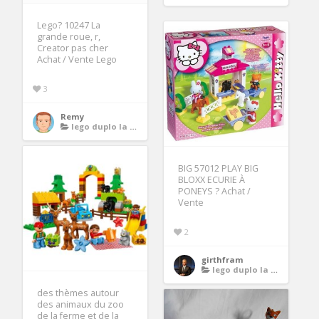
Lego? 10247 La
grande roue, r,
Creator pas cher
Achat / Vente Lego
3
Remy
lego duplo la ferme
BIG 57012 PLAY BIG
BLOXX ECURIE À
PONEYS ? Achat /
Vente
2
girthfram
lego duplo la ferme
des thèmes autour
des animaux du zoo
de la ferme et de la