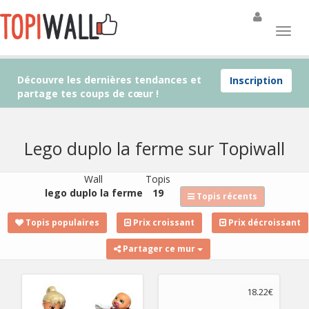
Découvre les dernières tendances et
Inscription
partage tes coups de cœur !
Lego duplo la ferme sur Topiwall
Wall
Topis
lego duplo la ferme
19
Topis récents
Topis populaires
Prix croissant
Prix décroissant
Partager ce mur
18.22€