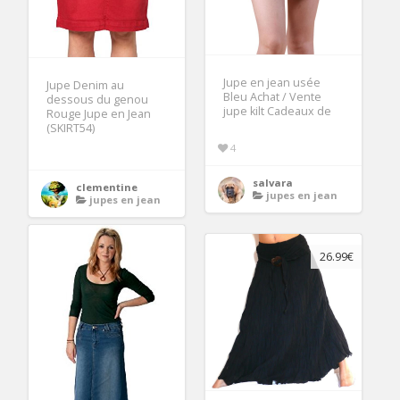
Jupe en jean usée
Jupe Denim au
Bleu Achat / Vente
dessous du genou
jupe kilt Cadeaux de
Rouge Jupe en Jean
(SKIRT54)
4
salvara
clementine
jupes en jean
jupes en jean
26.99€