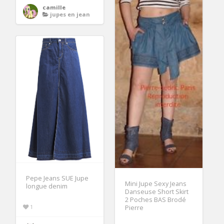
camille
jupes en jean
Pepe Jeans SUE Jupe
Mini Jupe Sexy Jeans
longue denim
Danseuse Short Skirt
2 Poches BAS Brodé
1
Pierre