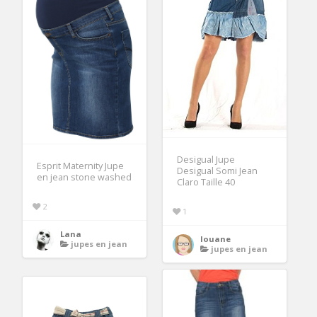
Desigual Jupe
Esprit Maternity Jupe
Desigual Somi Jean
en jean stone washed
Claro Taille 40
2
1
Lana
louane
jupes en jean
jupes en jean