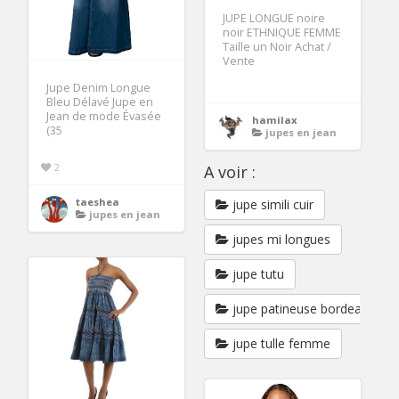
JUPE LONGUE noire
noir ETHNIQUE FEMME
Taille un Noir Achat /
Vente
Jupe Denim Longue
Bleu Délavé Jupe en
Jean de mode Évasée
hamilax
(35
jupes en jean
2
A voir :
taeshea
jupe simili cuir
jupes en jean
jupes mi longues
jupe tutu
jupe patineuse bordeaux
jupe tulle femme