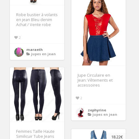
Robe bustier à volants
en jean Bleu denim
Achat / Vente robe
2
maraeth
jupes en jean
Jupe Circulaire en
Jean: Vêtements et
accessoires
2
zephyrine
jupes en jean
Femmes Taille Haute
Similicuir Tube Jeans
18.22€