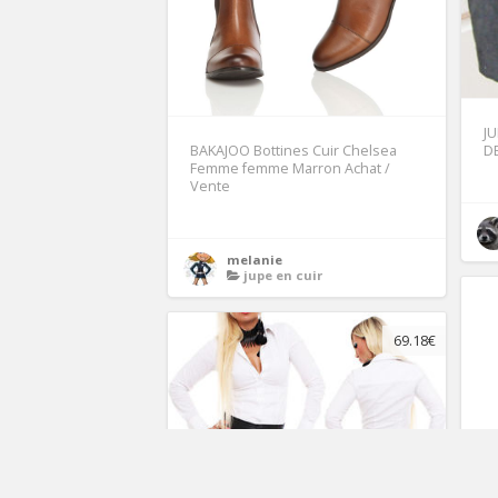
JU
D
BAKAJOO Bottines Cuir Chelsea
Femme femme Marron Achat /
Vente
melanie
jupe en cuir
69.18€