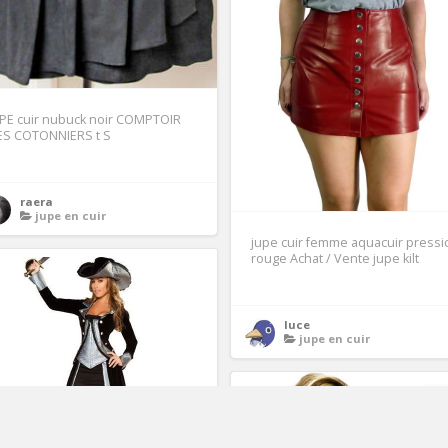
PE cuir nubuck noir COMPTOIR
ES COTONNIERS t S
raera
jupe en cuir
jupe cuir femme aquacuir pressi
rouge Achat / Vente jupe kilt
luce
jupe en cuir
37