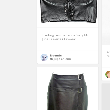
Tiaobug Femme Tenue Sexy Mini
Jupe Ouverte Clubwear
AS
Noemie
cu
jupe en cuir