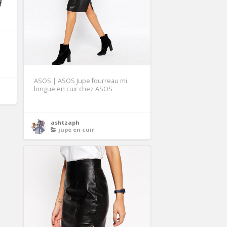
ASOS | ASOS Jupe fourreau mi
longue en cuir chez ASOS
ashtzaph
jupe en cuir