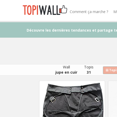
Comment ça marche ?
M
Découvre les dernières tendances et partage t
Wall
Topis
Topi
jupe en cuir
31