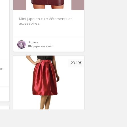
Mini jupe en cuir: Vêtements et
accessoires
Poros
jupe en cuir
23.19€
on
.00€