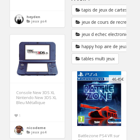
tapis de jeux de cartes
heyden
jeux ps4
jeux de cours de recreation
jeux d echec electronique
happy hop aire de jeux gonfl
tables multi jeux
46.45€
Console New 3DS XL
Nintendo New 3DS XL
Bleu Métallique
1
nicodeme
jeux ps4
Battlezone PS4 VR sur