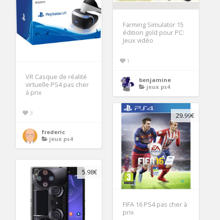
Farming Simulator 15
édition gold pour PC:
Jeux vidéo
1
VR Casque de réalité
benjamine
virtuelle PS4 pas cher
jeux ps4
à prix
3
29.99€
frederic
jeux ps4
5.98€
FIFA 16 PS4 pas cher à
prix