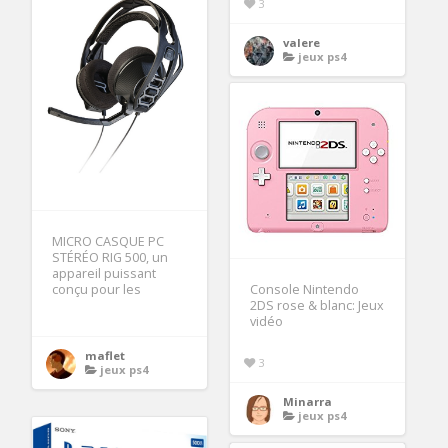
3
valere
jeux ps4
MICRO CASQUE PC
STÉRÉO RIG 500, un
appareil puissant
conçu pour les
Console Nintendo
2DS rose & blanc: Jeux
vidéo
maflet
3
jeux ps4
Minarra
jeux ps4