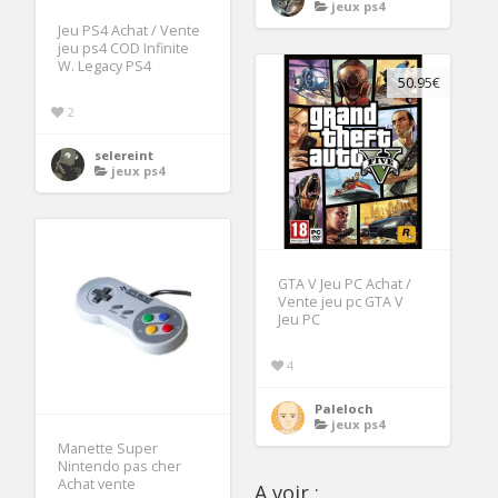
jeux ps4
Jeu PS4 Achat / Vente
jeu ps4 COD Infinite
W. Legacy PS4
50.95€
2
selereint
jeux ps4
GTA V Jeu PC Achat /
Vente jeu pc GTA V
Jeu PC
4
Paleloch
jeux ps4
Manette Super
Nintendo pas cher
Achat vente
A voir :