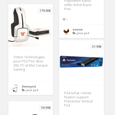
Playstation 4 Jeux
vidéo Achat & prix
Fnac
179.90€
5
esmee
jeux ps4
31.99€
Tritton Technologies
pour PS3 PS4, Xbox
360, PC et Mac Casque
Gaming
Dwenynd
jeux ps4
PS4 Achat / Vente
fixation support
Présentoir Vertical
PS4
59.99€