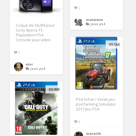
2
maiwenn
jeux ps4
Coque de Stuff4 pour
Sony Xperia T3
Playstation PS4
Console jeux video
49.06€
6
eloi
jeux ps4
69.99€
PS4 Achat / Vente jeu
ps4 Farming Simulator
2017 Jeu PS4
4
maraith