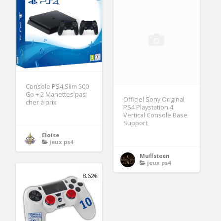
Console PS4 Slim 500
Go + 2 Manettes pas
Officiel Sony Original
cher à prix
PS4 Playstation 4
Vertical Console Base
Support
Eloise
jeux ps4
Muffsteen
jeux ps4
8.62€