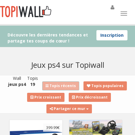
Découvre les dernières tendances et
Inscription
partage tes coups de cœur !
Jeux ps4 sur Topiwall
Wall
Topis
jeux ps4
19
Topis récents
Topis populaires
Prix croissant
Prix décroissant
Partager ce mur
399.99€