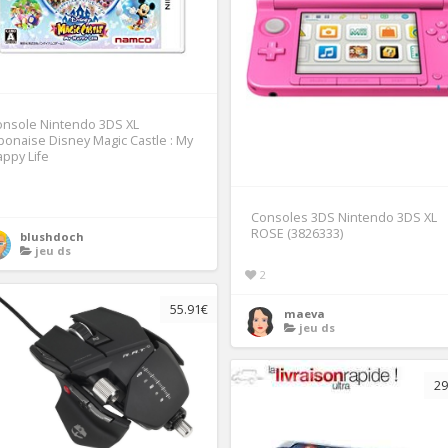
onsole Nintendo 3DS XL
ponaise Disney Magic Castle : My
ppy Life
1
Consoles 3DS Nintendo 3DS XL
ROSE (3826333)
blushdoch
jeu ds
2
55.91€
maeva
jeu ds
29