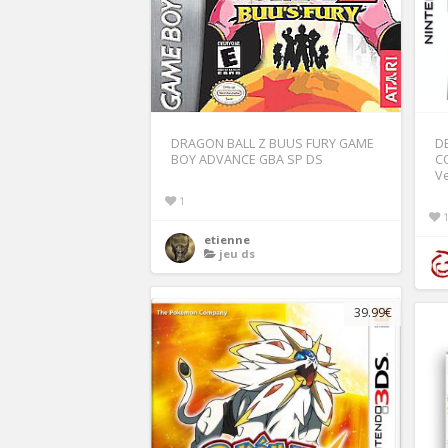
DRAGON BALL Z BUUS FURY GAME
D
BOY ADVANCE GBA SP DS
C
Ve
1
etienne
jeu ds
39.99€