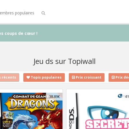
embres populaires
es coups de cœur !
Jeu ds sur Topiwall
 récents
Topis populaires
Prix croissant
Prix dé
38.89€
41