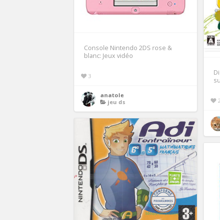
Console Nintendo 2DS rose &
blanc: Jeux vidéo
Di
3
su
anatole
jeu ds