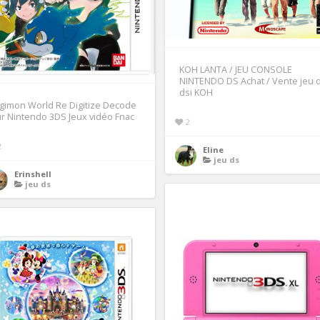
KOH LANTA / JEU CONSOLE
NINTENDO DS Achat / Vente jeu 
dsi KOH
gimon World Re Digitize Decode
r Nintendo 3DS Jeux vidéo Fnac
2
2
Eline
jeu ds
Erinshell
jeu ds