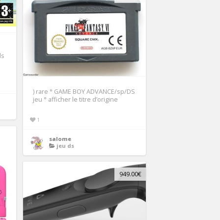
ds
) rare ° GAME BOY ADVANCE/sp/DS
jeu ° afficher le titre d’origine
1
salome
jeu ds
949.00€