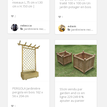
niveaux L.75 cm x l.30
traité 100 x 100 cm Un
cm x H.150 cm |
jardin potager en bois
2
1
rebecca
adam
jardiniere rectangulaire bois
jardiniere rectangulaire bois
PERGOLA Jardinière
55cm vendu par
pergola en bois 162 x
garden and co en
56 x 204 cm
ligne 229 249 8 %
ajouter au panier
1