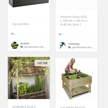
réserve d’eau EDA,
L.100 cm x l.40 cm x
bac plantes
H.40 cm, bois |
2
1
aronn
Tommy
jardiniere rectangulaire bois
jardiniere rectangulaire bois
145.00€
Jardinière brut 3
sur pieds en bois