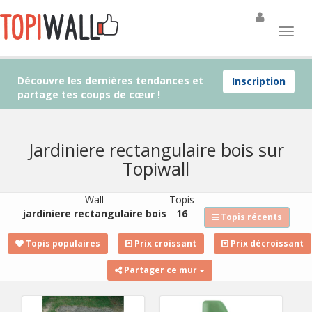
Découvre les dernières tendances et
Inscription
partage tes coups de cœur !
Jardiniere rectangulaire bois sur
Topiwall
Wall
Topis
jardiniere rectangulaire bois
16
Topis récents
Topis populaires
Prix croissant
Prix décroissant
Partager ce mur