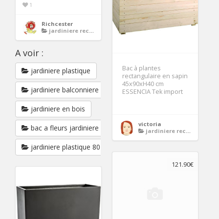
1
Richcester
jardiniere rectangulaire bois
A voir :
Bac à plantes
jardiniere plastique
rectangulaire en sapin
45x90xH40 cm
jardiniere balconniere
ESSENCIA Tek import
jardiniere en bois
victoria
bac a fleurs jardiniere
jardiniere rectangulaire bois
jardiniere plastique 80 cm
121.90€