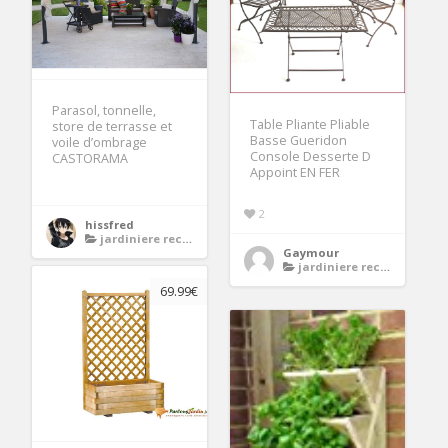
Parasol, tonnelle,
Table Pliante Pliable
store de terrasse et
Basse Gueridon
voile d’ombrage
Console Desserte D
CASTORAMA
Appoint EN FER
2
hissfred
jardiniere rectangulaire bois
Gaymour
jardiniere rectangulaire bois
69.99€