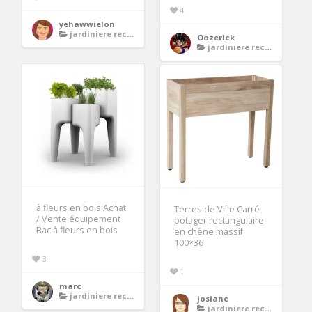
4
yehawwielon
jardiniere rectangulaire bois
Oozerick
jardiniere rectangulaire bois
à fleurs en bois Achat
Terres de Ville Carré
/ Vente équipement
potager rectangulaire
Bac à fleurs en bois
en chêne massif
100×36
3
1
marc
jardiniere rectangulaire bois
josiane
jardiniere rectangulaire bois