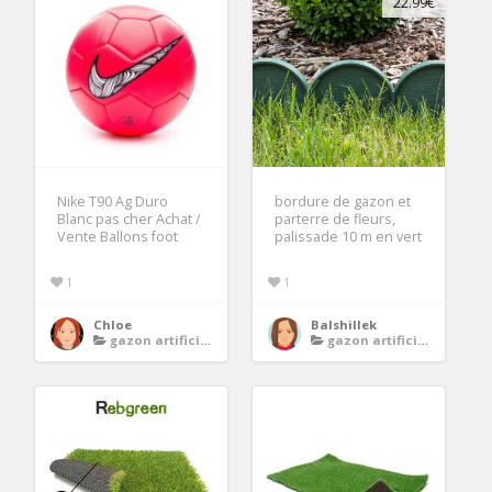
22.99€
Nike T90 Ag Duro
bordure de gazon et
Blanc pas cher Achat /
parterre de fleurs,
Vente Ballons foot
palissade 10 m en vert
1
1
Chloe
Balshillek
gazon artificiel 4 x 5 m
gazon artificiel 4 x 5 m