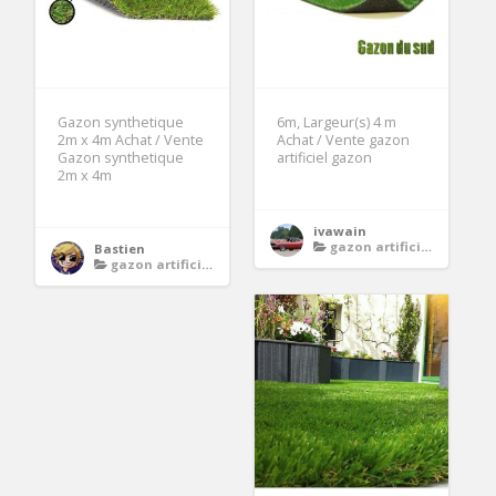
Gazon synthetique
6m, Largeur(s) 4 m
2m x 4m Achat / Vente
Achat / Vente gazon
Gazon synthetique
artificiel gazon
2m x 4m
ivawain
gazon artificiel 4 x 5 m
Bastien
gazon artificiel 4 x 5 m