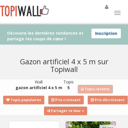
Découvre les dernières tendances et
Inscription
partage tes coups de cœur !
Gazon artificiel 4 x 5 m sur
Topiwall
Wall
Topis
gazon artificiel 4 x 5 m
5
Topis récents
Topis populaires
Prix croissant
Prix décroissant
Partager ce mur