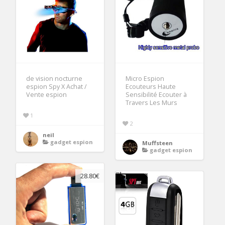
de vision nocturne
Micro Espion
espion Spy X Achat /
Ecouteurs Haute
Vente espion
Sensibilité Ecouter à
Travers Les Murs
1
2
neil
gadget espion
Muffsteen
gadget espion
28.80€