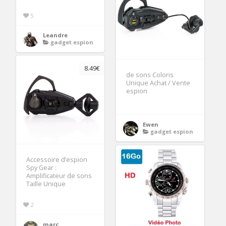
5
Leandre
gadget espion
8.49€
de sons Coloris
Unique Achat / Vente
espion
Ewen
gadget espion
Accessoire d’espion
Spy Gear :
Amplificateur de sons
Taille Unique
2
marc