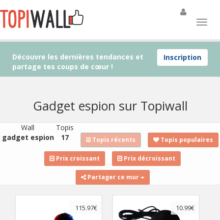
Découvre les dernières tendances et
Inscription
partage tes coups de cœur !
Gadget espion sur Topiwall
Wall
Topis
gadget espion
17
Topis récents
Topis populaires
Prix croissant
Prix décroissant
Partager ce mur
115.97€
10.99€