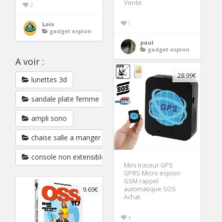
Vente
2
1
Lois
gadget espion
paul
gadget espion
A voir :
28.99€
lunettes 3d
sandale plate femme
ampli sono
chaise salle a manger lot de 6
console non extensible
Mini traceur GPS
GPRS Micro espion
GSM rappel
automatique SOS
9.69€
Achat
4