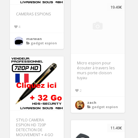
19.49€
CAMERAS ESPIONS
4
marwan
gadget espion
Micro espion pour
écouter à travers les
murs porte cloison
tuyau
2
zach
gadget espion
STYLO CAMERA
ESPION HD 720P
11.49€
DETECTION DE
MOUVEMENT + 4 GO