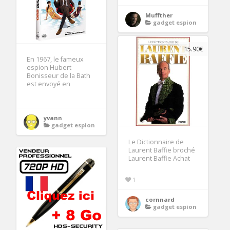
Muffther
gadget espion
15.90€
En 1967, le fameux
espion Hubert
Bonisseur de la Bath
est envoyé en
yvann
gadget espion
Le Dictionnaire de
Laurent Baffie broché
Laurent Baffie Achat
1
cornnard
gadget espion