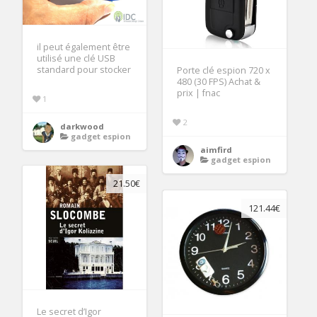
il peut également être
utilisé une clé USB
standard pour stocker
Porte clé espion 720 x
480 (30 FPS) Achat &
prix | fnac
1
2
darkwood
gadget espion
aimfird
gadget espion
21.50€
121.44€
Le secret d’Igor