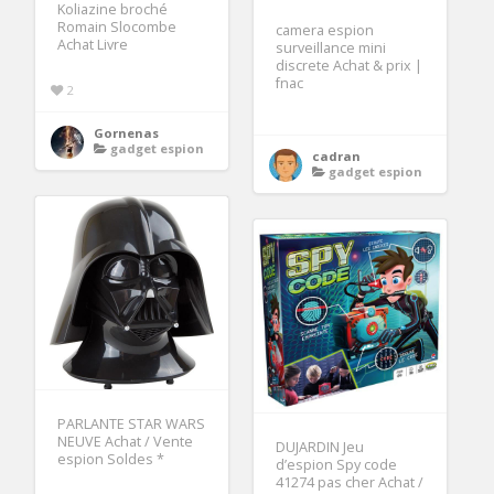
Koliazine broché
Romain Slocombe
camera espion
Achat Livre
surveillance mini
discrete Achat & prix |
fnac
2
Gornenas
gadget espion
cadran
gadget espion
PARLANTE STAR WARS
NEUVE Achat / Vente
DUJARDIN Jeu
espion Soldes *
d’espion Spy code
41274 pas cher Achat /