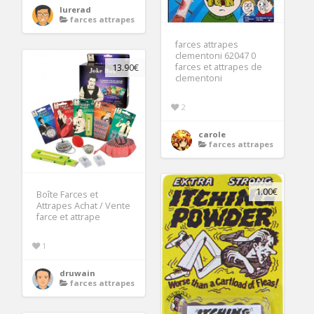
lurerad
farces attrapes
farces attrapes
clementoni 62047 0
farces et attrapes de
13.90€
clementoni
2
carole
farces attrapes
1.00€
Boîte Farces et
Attrapes Achat / Vente
farce et attrape
1
druwain
farces attrapes