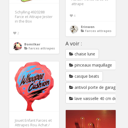
attrape
Schylling 4920288
4
Farce et Attrape Jester
in the Box
Erinwen
farces attrapes
2
A voir :
Bomilkar
farces attrapes
chaise lune
pinceaux maquillage
casque beats
antivol porte de garage basc
lave vaisselle 40 cm de large
Jouet Enfant Farces et
Attrapes Rou Achat /