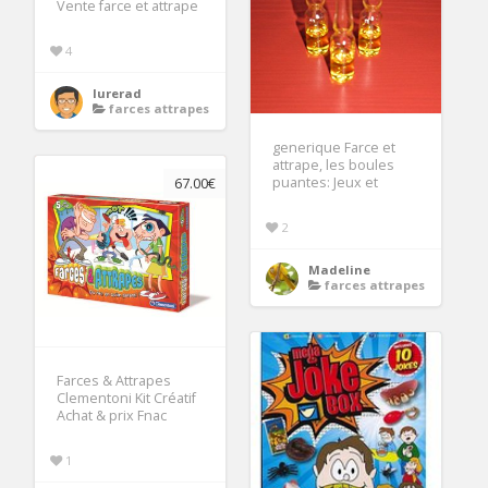
Vente farce et attrape
4
lurerad
farces attrapes
generique Farce et
attrape, les boules
puantes: Jeux et
67.00€
2
Madeline
farces attrapes
Farces & Attrapes
Clementoni Kit Créatif
Achat & prix Fnac
1