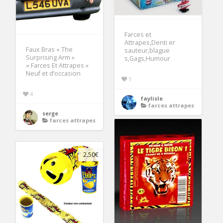
Farces et
Attrapes,Denti er
Faux Bras « The
sauteur,blague
Surprising Arm »
s,Gags,Humour
« Farces Et Attrapes »
Neuf et d’occasion
1
4
faylisle
farces attrapes
serge
farces attrapes
2.50€