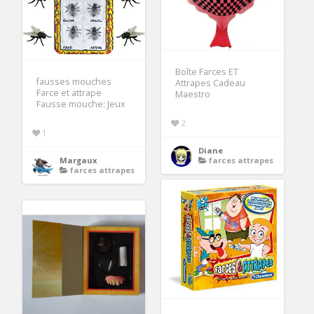
Boîte Farces ET
fausses mouches
Attrapes Cadeau
Farce et attrape
Maestro
Fausse mouche: Jeux
2
1
Diane
Margaux
farces attrapes
farces attrapes