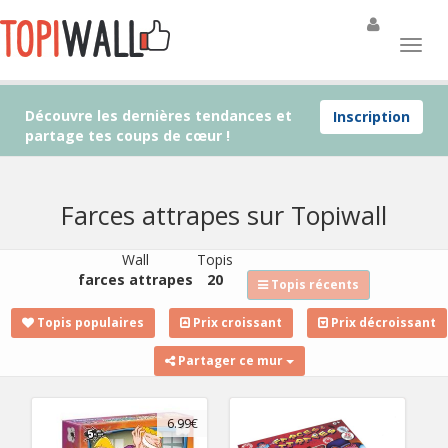
Découvre les dernières tendances et
Inscription
partage tes coups de cœur !
Farces attrapes sur Topiwall
Wall
Topis
farces attrapes
20
Topis récents
Topis populaires
Prix croissant
Prix décroissant
Partager ce mur
6.99€