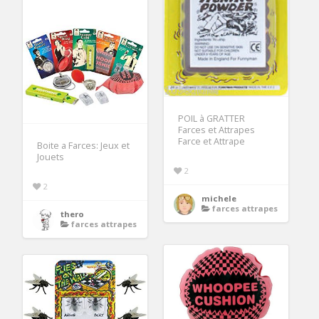
POIL à GRATTER
Farces et Attrapes
Farce et Attrape
Boite a Farces: Jeux et
Jouets
2
2
michele
farces attrapes
thero
farces attrapes