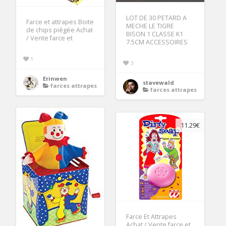
LOT DE 30 PETARD A
Farce et attrapes Boite
MECHE LE TIGRE
de chips piégée Achat
BISON 1 CLASSE K1
/ Vente farce et
7.5CM ACCESSOIRES
1
3
Erinwen
stavewald
farces attrapes
farces attrapes
11.29€
Farce Et Attrapes
Achat / Vente farce et