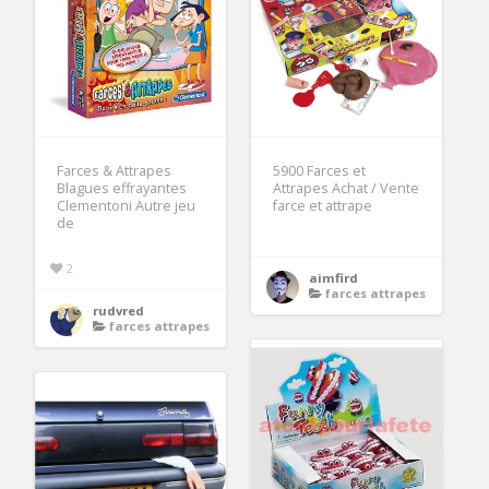
Farces & Attrapes
5900 Farces et
Blagues effrayantes
Attrapes Achat / Vente
Clementoni Autre jeu
farce et attrape
de
2
aimfird
farces attrapes
rudvred
farces attrapes