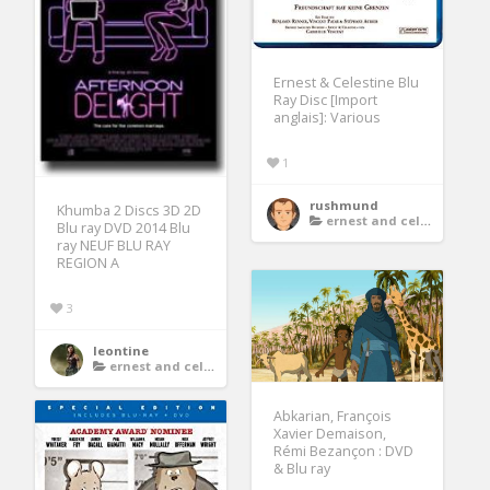
Ernest & Celestine Blu
Ray Disc [Import
anglais]: Various
1
rushmund
Khumba 2 Discs 3D 2D
ernest and celestine dvd
Blu ray DVD 2014 Blu
ray NEUF BLU RAY
REGION A
3
leontine
ernest and celestine dvd
Abkarian, François
Xavier Demaison,
Rémi Bezançon : DVD
& Blu ray