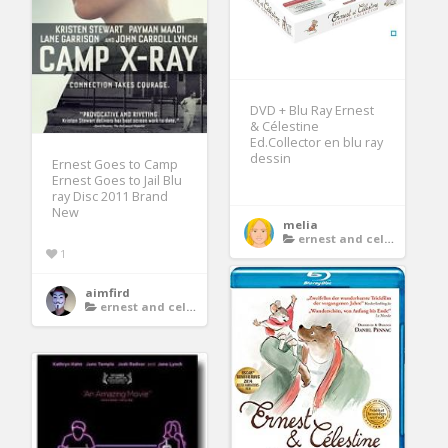
DVD + Blu Ray Ernest
& Célestine
Ed.Collector en blu ray
dessin
Ernest Goes to Camp
Ernest Goes to Jail Blu
ray Disc 2011 Brand
New
melia
ernest and celestine dvd
1
aimfird
ernest and celestine dvd