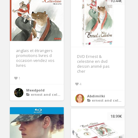
10.44€
anglais et étrangers
promotions livres d
DVD Ernest &
occasion vendez vos
celestine en dvd
livres
dessin animé pas
cher
1
4
Meedpold
ernest and celestine dvd
Abdimilki
ernest and celestine dvd
18.99€