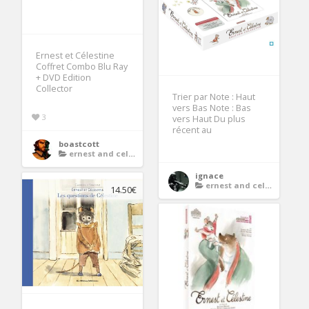
Ernest et Célestine
Coffret Combo Blu Ray
+ DVD Edition
Collector
Trier par Note : Haut
vers Bas Note : Bas
3
vers Haut Du plus
récent au
boastcott
ernest and celestine dvd
ignace
ernest and celestine dvd
14.50€