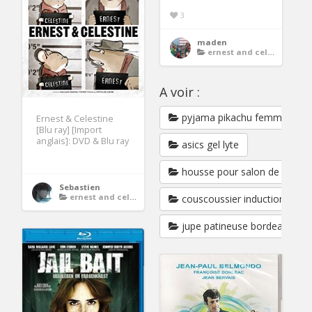
3
maden
ernest and celestine dvd
A voir :
pyjama pikachu femme
Ernest & Celestine
[Blu ray] [Import
anglais]: DVD & Blu ray
asics gel lyte
housse pour salon de jardin
Sebastien
ernest and celestine dvd
couscoussier induction
jupe patineuse bordeaux