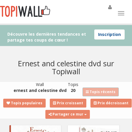
Découvre les dernières tendances et
Inscription
partage tes coups de cœur !
Ernest and celestine dvd sur
Topiwall
Wall
Topis
ernest and celestine dvd
20
Topis récents
Topis populaires
Prix croissant
Prix décroissant
Partager ce mur