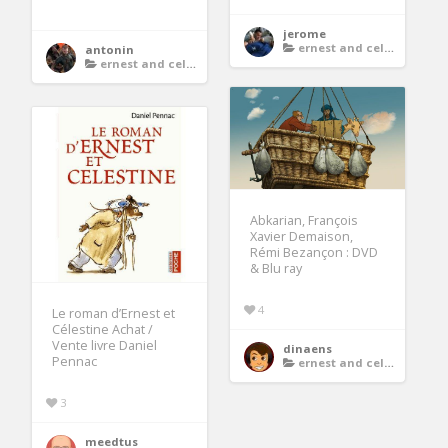
jerome
ernest and celestine dvd
antonin
ernest and celestine dvd
Abkarian, François
Xavier Demaison,
Rémi Bezançon : DVD
& Blu ray
4
Le roman d’Ernest et
Célestine Achat /
Vente livre Daniel
dinaens
Pennac
ernest and celestine dvd
3
meedtus