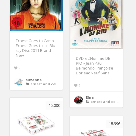
Ernest Goes to Camp
Ernest Goes to Jail Blu
ray Disc 2011 Brand
New
DVD « L’Homme DE
RIO » Jean Paul
2
Belmondo Françoise
Dorleac Neuf Sans
suzanne
ernest and celestine dvd
2
Elna
ernest and celestine dvd
15.00€
18.99€