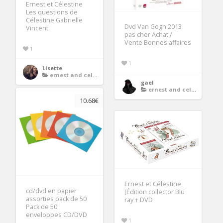
Ernest et Célestine
Les questions de
Célestine Gabrielle
Dvd Van Gogh 2013
Vincent
pas cher Achat /
Vente Bonnes affaires
1
1
Lisette
ernest and celestine dvd
gael
ernest and celestine dvd
10.68€
Ernest et Célestine
cd/dvd en papier
[Édition collector Blu
assorties pack de 50
ray + DVD
Pack de 50
enveloppes CD/DVD
1