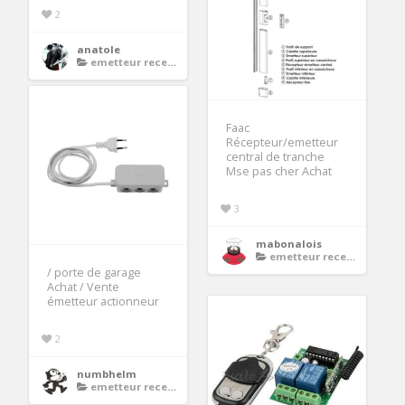
2
anatole
emetteur recepteur porte de garage
Faac
Récepteur/emetteur
central de tranche
Mse pas cher Achat
3
mabonalois
emetteur recepteur porte de garage
/ porte de garage
Achat / Vente
émetteur actionneur
2
numbhelm
emetteur recepteur porte de garage