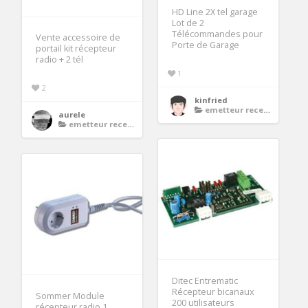
HD Line 2X tel garage
Lot de 2
Télécommandes pour
Vente accessoire de
Porte de Garage
portail kit récepteur
radio + 2 tél
1
2
kinfried
emetteur recepteur porte de garage
aurele
emetteur recepteur porte de garage
Ditec Entrematic
Récepteur bicanaux
Sommer Module
200 utilisateurs
récepteur radio 1