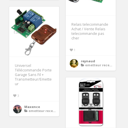
Relais telecommande
Achat / Vente Relais
telecommande pas
cher
1
reynaud
emetteur recepteur porte de garage
Universel
Télécommande Porte
Garage Sans Fil +
Transmetteur/Emette
ur
3
Maxence
emetteur recepteur porte de garage