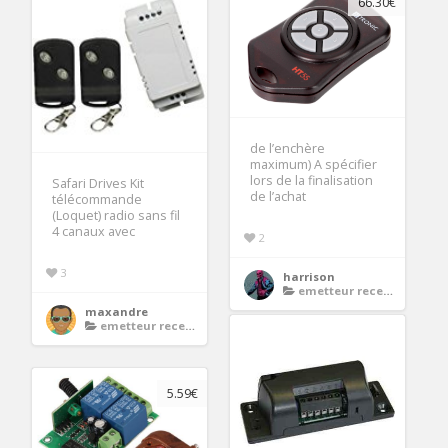
66.30€
de l’enchère
maximum) A spécifier
lors de la finalisation
Safari Drives Kit
de l’achat
télécommande
(Loquet) radio sans fil
4 canaux avec
2
3
harrison
emetteur recepteur porte de garage
maxandre
emetteur recepteur porte de garage
5.59€