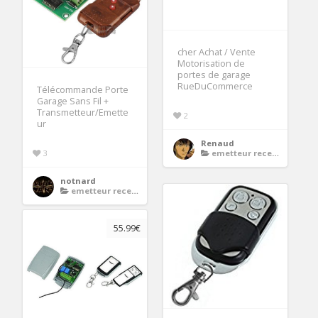
cher Achat / Vente
Motorisation de
portes de garage
RueDuCommerce
Télécommande Porte
Garage Sans Fil +
Transmetteur/Emette
2
ur
Renaud
3
emetteur recepteur porte de garage
notnard
emetteur recepteur porte de garage
55.99€