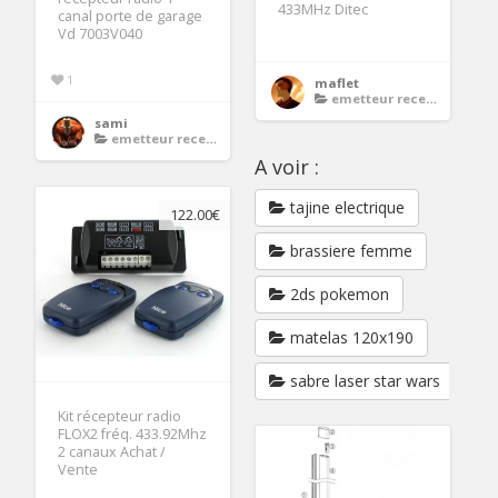
433MHz Ditec
canal porte de garage
Vd 7003V040
1
maflet
emetteur recepteur porte de garage
sami
emetteur recepteur porte de garage
A voir :
tajine electrique
122.00€
brassiere femme
2ds pokemon
matelas 120x190
sabre laser star wars
Kit récepteur radio
FLOX2 fréq. 433.92Mhz
2 canaux Achat /
Vente