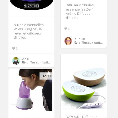
Diffuseur d’huiles
essentielles Zen’
Arôme Diffuseur
d’huiles
huiles essentielles
3
WS903 Original, le
réveil et diffuseur
d’huiles
cilhild
diffuseur huiles essentielles
3
Ana
diffuseur huiles essentielles
32.85€
DAYOUNE Diffuseur