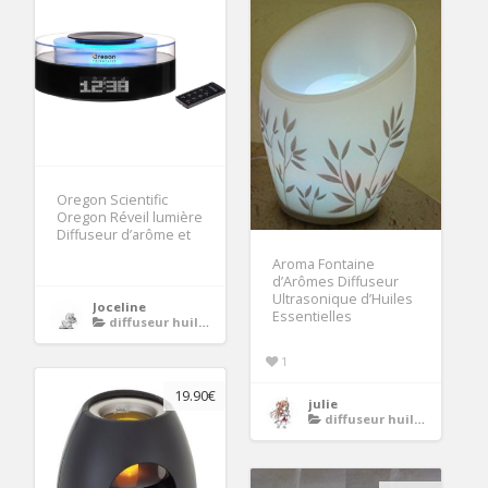
Oregon Scientific
Oregon Réveil lumière
Diffuseur d’arôme et
Aroma Fontaine
d’Arômes Diffuseur
Ultrasonique d’Huiles
Joceline
Essentielles
diffuseur huiles essentielles
1
19.90€
julie
diffuseur huiles essentielles