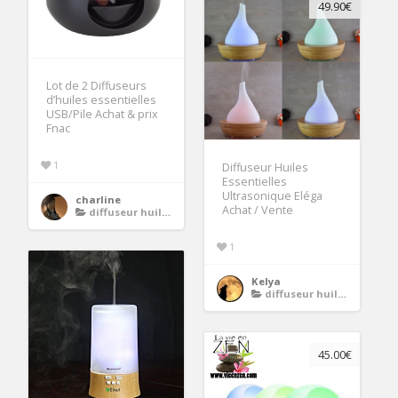
49.90€
Lot de 2 Diffuseurs
d’huiles essentielles
USB/Pile Achat & prix
Fnac
1
Diffuseur Huiles
Essentielles
Ultrasonique Eléga
charline
Achat / Vente
diffuseur huiles essentielles
1
Kelya
diffuseur huiles essentielles
45.00€