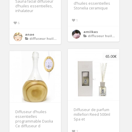
Sauna facial diffuseur
d’huiles essentielles
d’huiles essentielles,
Stonelia ceramique
inhalateur
1
6
amilkas
anae
diffuseur huiles essentielles
diffuseur huiles essentielles
65.00€
Diffuseur de parfum
Diffuseur d’huiles
millefiori Reed 500ml
essentielles
Spa et
programmable Daolia
Ce diffuseur d
2