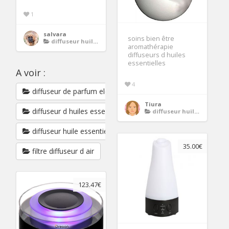
1
salvara
soins bien être
diffuseur huiles essentielles
aromathérapie
diffuseurs d huiles
essentielles
A voir :
4
diffuseur de parfum electrique
Tiura
diffuseur d huiles essentielles
diffuseur huiles essentielles
diffuseur huile essentielle
35.00€
filtre diffuseur d air
123.47€