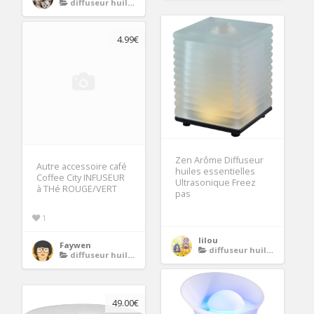
diffuseur huiles essentielles
4.99€
Zen Arôme Diffuseur
Autre accessoire café
huiles essentielles
Coffee City INFUSEUR
Ultrasonique Freez
à THé ROUGE/VERT
pas
1
lilou
Faywen
diffuseur huiles essentielles
diffuseur huiles essentielles
49.00€