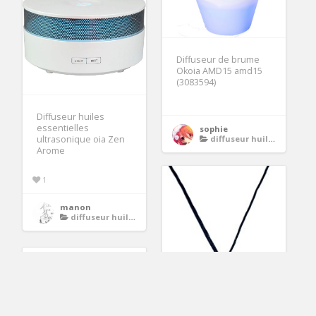
Diffuseur de brume
Okoia AMD15 amd15
(3083594)
Diffuseur huiles
essentielles
sophie
diffuseur huiles essentielles
ultrasonique oia Zen
Arome
1
manon
diffuseur huiles essentielles
6.99€