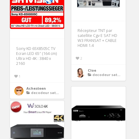
Récepteur TNT par
satellite Cgv E SAT HD
W3 FRANSAT + CABLE
HDMI 1.4
Sony KD 65X8505C TV
Ecran LED 65″ (164 cm)
2
Ultra HD 4K : 3840 x
2160
Cloe
decodeur satellite 4k
1
Achesteen
decodeur satellite 4k