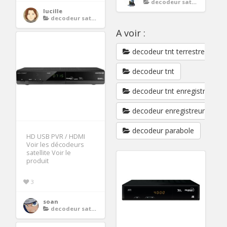
decodeur satellite 4k
lucille
decodeur satellite 4k
A voir :
decodeur tnt terrestre
decodeur tnt
decodeur tnt enregistreur
decodeur enregistreur tnt
decodeur parabole
HD USB PVR / HDMI
Voir les décodeurs
satellite Voir le
produit
3
soan
decodeur satellite 4k