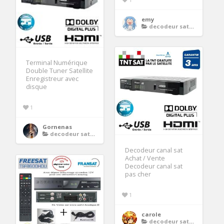
emy
decodeur satellite 4k
Terminal Numérique
Double Tuner Satellite
Enregistreur avec
disque
1
Gornenas
decodeur satellite 4k
Decodeur canal sat
Achat / Vente
Decodeur canal sat
pas cher
1
carole
decodeur satellite 4k