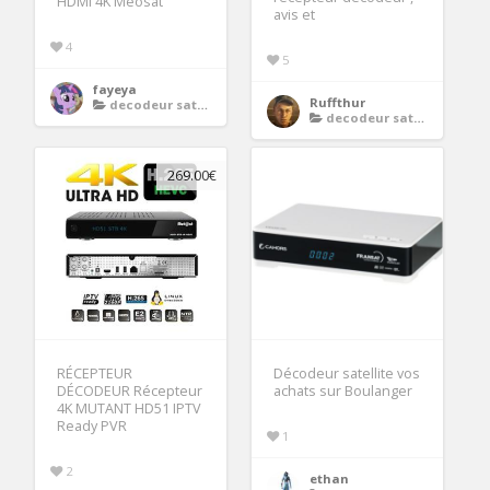
HDMI 4K Meosat
avis et
4
5
fayeya
Ruffthur
decodeur satellite 4k
decodeur satellite 4k
269.00€
RÉCEPTEUR
Décodeur satellite vos
DÉCODEUR Récepteur
achats sur Boulanger
4K MUTANT HD51 IPTV
Ready PVR
1
2
ethan