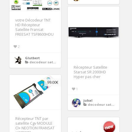
votre Décodeur TNT
HD Récepteur
Satellite Fransat
FREESAT TSF8600HDU
2
Glutbert
decodeur satellite 4k
Récepteur Satellite
Starsat SR 2000HD
Hyper pas cher
99.00€
1
jubal
decodeur satellite 4k
Récepteur TNT par
satellite Cgv MODULE
CI+ NEOTION FRANSAT