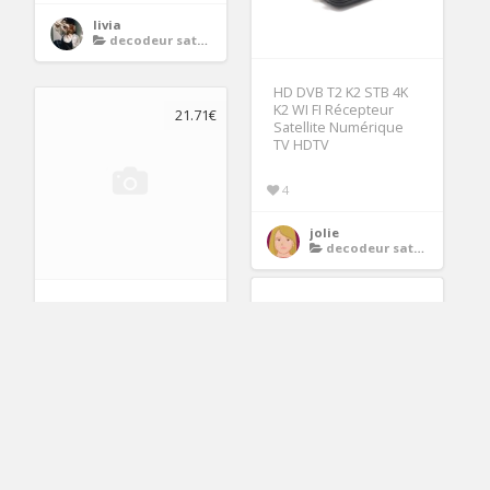
livia
decodeur satellite 4k
HD DVB T2 K2 STB 4K
K2 WI FI Récepteur
21.71€
Satellite Numérique
TV HDTV
4
jolie
decodeur satellite 4k
STB 4K TV Décodeur
BOÎTE Wi Fi
Numérique Récepteur
Satellite HDTV
alice
decodeur satellite 4k