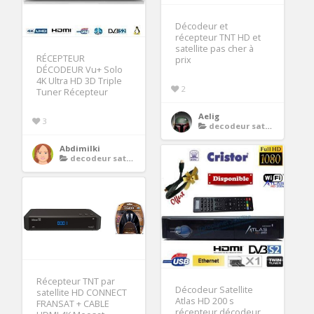
Décodeur et
récepteur TNT HD et
satellite pas cher à
RÉCEPTEUR
prix
DÉCODEUR Vu+ Solo
4K Ultra HD 3D Triple
2
Tuner Récepteur
Aelig
3
decodeur satellite 4k
Abdimilki
decodeur satellite 4k
Récepteur TNT par
Décodeur Satellite
satellite HD CONNECT
Atlas HD 200 s
FRANSAT + CABLE
récepteur décodeur ,