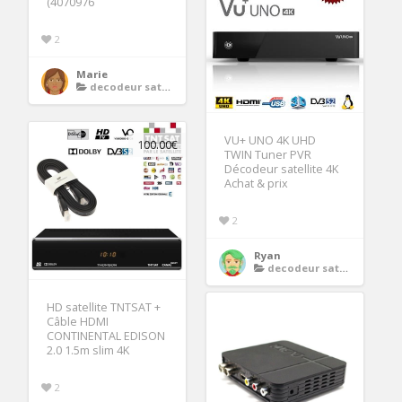
(4070976
2
Marie
decodeur satellite 4k
VU+ UNO 4K UHD
100.00€
TWIN Tuner PVR
Décodeur satellite 4K
Achat & prix
2
Ryan
decodeur satellite 4k
HD satellite TNTSAT +
Câble HDMI
CONTINENTAL EDISON
2.0 1.5m slim 4K
2