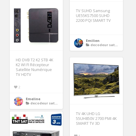
TV SUHD Samsung
UE55KS7500 SUHD
2200 PQI SMART TV
Emilien
decodeur satellite 4k
HD DVB T2 K2 STB 4K
K2 WI FI Récepteur
Satellite Numérique
TV HDTV
2
Emeline
decodeur satellite 4k
TV 4K UHD LG
55UH850V 2700 PMI 4K
SMART TV 3D
1