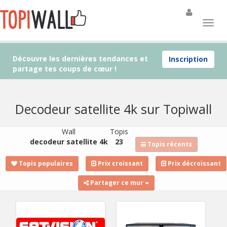
Découvre les dernières tendances et
Inscription
partage tes coups de cœur !
Decodeur satellite 4k sur Topiwall
Wall
Topis
decodeur satellite 4k
23
Topis récents
Topis populaires
Prix croissant
Prix décroissant
Partager ce mur