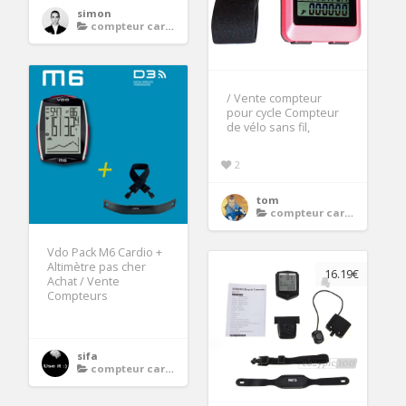
simon
compteur cardio velo
/ Vente compteur
pour cycle Compteur
de vélo sans fil,
2
tom
compteur cardio velo
Vdo Pack M6 Cardio +
Altimètre pas cher
16.19€
Achat / Vente
Compteurs
sifa
compteur cardio velo