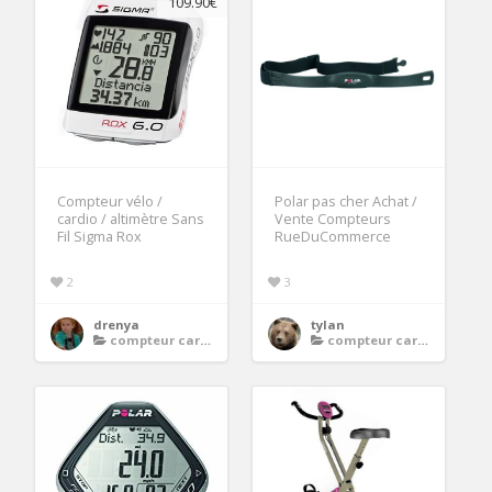
109.90€
Compteur vélo /
Polar pas cher Achat /
cardio / altimètre Sans
Vente Compteurs
Fil Sigma Rox
RueDuCommerce
2
3
drenya
tylan
compteur cardio velo
compteur cardio velo