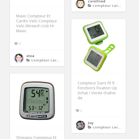
cornfried
compteur cardio velo
Mavic Compteur Et
Cardio Velo Compteur
Velo Wintech Usb Hr
Mavic
3
elea
compteur cardio velo
Compteur Sans Fil 9
Fonctions Fixation Up
Achat / Vente chaîne
de
2
Joy
compteur cardio velo
Shimano Compteur Et