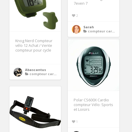
7even 7
2
Sarah
compteur cardio velo
Knog Nerd Compteur
vélo 12 Achat / Vente
compteur pour cycle
Abascantus
compteur cardio velo
Polar CS600X Cardio
compteur Vélo: Sports
et Loisirs
1