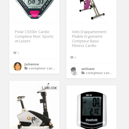
Polar CS500+ Cardio
Velo D’appartement
Compteur Noir: Sports
Pliable Ergometre
et Loisirs
Compteur Basic
Fitness Cardio
2
4
Julienne
compteur cardio velo
william
compteur cardio velo
1,380.00€