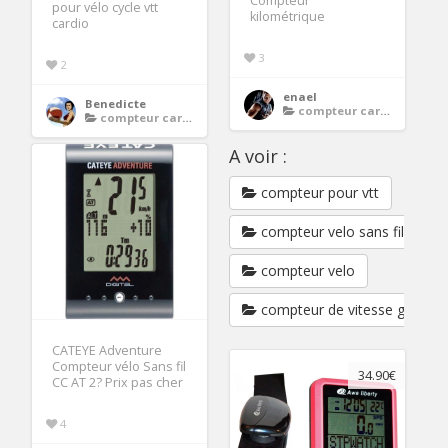
Compteur
pour vélo cycle vtt
kilométrique
cardio
3
2
enael
Benedicte
compteur cardio velo
compteur cardio velo
A voir :
compteur pour vtt
compteur velo sans fil
compteur velo
compteur de vitesse gps
CATEYE Adventure
Compteur vélo Sans fil
34.90€
CC AT 2? Prix pas cher
4