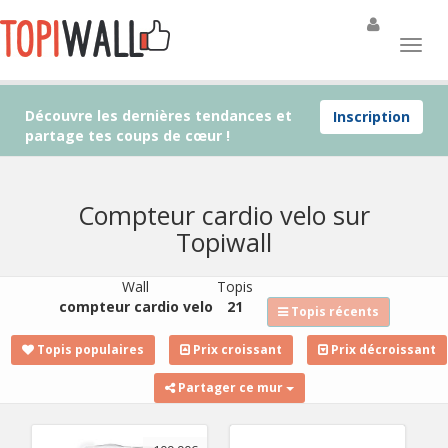
Découvre les dernières tendances et
Inscription
partage tes coups de cœur !
Compteur cardio velo sur
Topiwall
Wall
Topis
compteur cardio velo
21
Topis récents
Topis populaires
Prix croissant
Prix décroissant
Partager ce mur