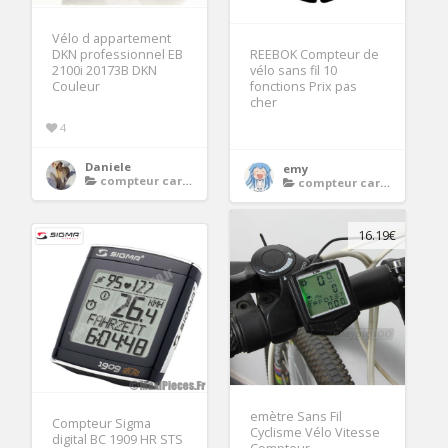
Vélo d appartement
DKN professionnel EB
REEBOK Compteur de
2100i 20173B DKN
vélo sans fil 10
Couleur
fonctions Prix pas
cher
4
Daniele
emy
compteur cardio velo
compteur cardio velo
16.19€
emètre Sans Fil
Compteur Sigma
Cyclisme Vélo Vitesse
digital BC 1909 HR STS