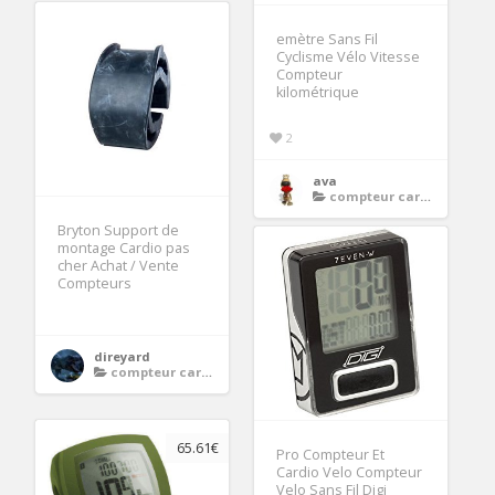
emètre Sans Fil
Cyclisme Vélo Vitesse
Compteur
kilométrique
2
ava
compteur cardio velo
Bryton Support de
montage Cardio pas
cher Achat / Vente
Compteurs
direyard
compteur cardio velo
65.61€
Pro Compteur Et
Cardio Velo Compteur
Velo Sans Fil Digi