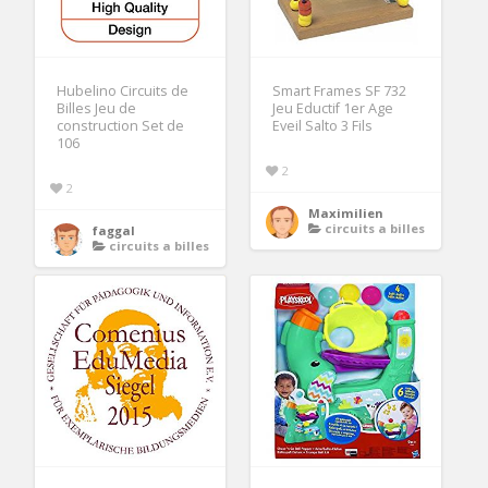
Hubelino Circuits de
Smart Frames SF 732
Billes Jeu de
Jeu Eductif 1er Age
construction Set de
Eveil Salto 3 Fils
106
2
2
Maximilien
circuits a billes
faggal
circuits a billes