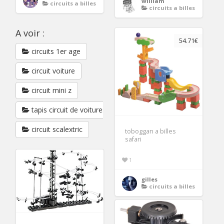
william
circuits a billes
circuits a billes
A voir :
54.71€
circuits 1er age
circuit voiture
circuit mini z
tapis circuit de voitures
circuit scalextric
toboggan a billes
safari
1
gilles
circuits a billes