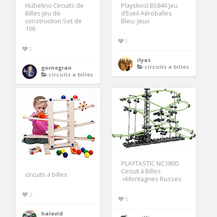
Hubelino Circuits de
Playskool B5846 Jeu
Billes Jeu de
d’Eveil Aéroballes
construction Set de
Bleu: Jeux
106
1
1
ilyas
circuits a billes
gornegran
circuits a billes
PLAYTASTIC NC1800
Circuit à Billes
circuits a billes
»Montagnes Russes
2
5
halevid