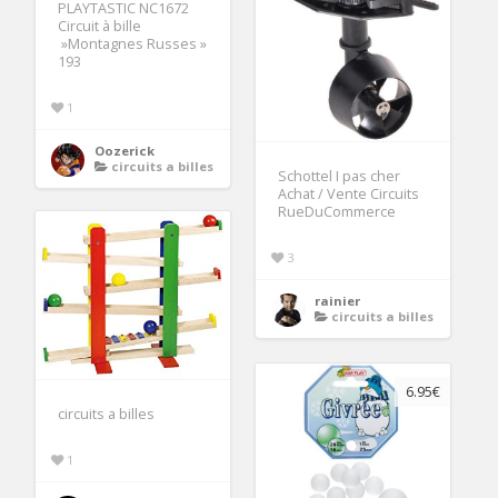
PLAYTASTIC NC1672
Circuit à bille
»Montagnes Russes »
193
1
Oozerick
circuits a billes
Schottel I pas cher
Achat / Vente Circuits
RueDuCommerce
3
rainier
circuits a billes
6.95€
circuits a billes
1