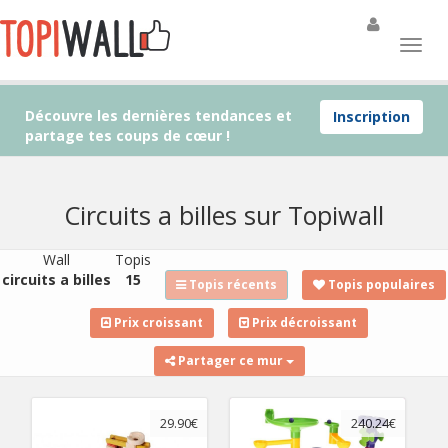
Découvre les dernières tendances et
Inscription
partage tes coups de cœur !
Circuits a billes sur Topiwall
Wall
Topis
circuits a billes
15
Topis récents
Topis populaires
Prix croissant
Prix décroissant
Partager ce mur
29.90€
240.24€