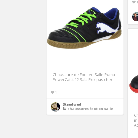
Chaussure de Foot en Salle Puma
PowerCat 4.12 Sala Prix pas cher
1
Steedvred
chaussures foot en salle
Ch
in
A