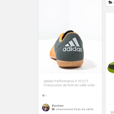
adidas Performance X 15.3 CT
Chaussures de foot en salle solar
1
Bastien
chaussures foot en salle
ME