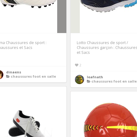
ma Chaussures de sport :
Lotto Chaussures de sport /
haussures et Sacs
Chaussures garçon : Chaussure
et Sacs
1
2
dinaens
chaussures foot en salle
leafnath
chaussures foot en salle