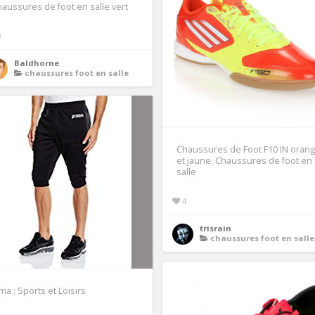
aussures de foot en salle vert
3
Baldhorne
chaussures foot en salle
Chaussures de Foot F10 IN oran
et jaune. Chaussures de foot en
salle
4
trisrain
chaussures foot en salle
ma : Sports et Loisirs