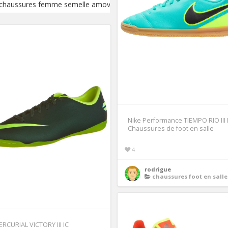
chaussures femme semelle amovible
Nike Performance TIEMPO RIO III 
Chaussures de foot en salle
4
rodrigue
chaussures foot en salle
RCURIAL VICTORY III IC