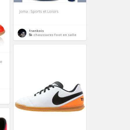
Joma : Sports et Loisirs
frankois
chaussures foot en salle
ge