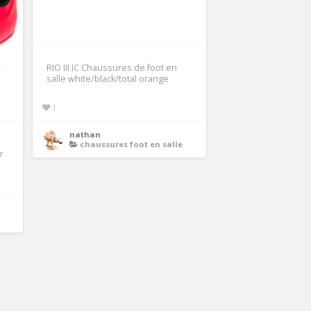
RIO III IC Chaussures de foot en
salle white/black/total orange
1
nathan
chaussures foot en salle
r