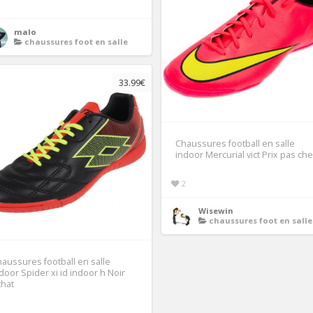
1
malo
chaussures foot en salle
33.99€
Chaussures football en salle
indoor Mercurial vict Prix pas che
2
Wisewin
chaussures foot en salle
aussures football en salle
door Spider xi id indoor h Noir
chat