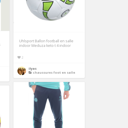
Uhlsport Ballon football en salle
s
indoor Meduza keto t 4 indoor
2
ilyas
chaussures foot en salle