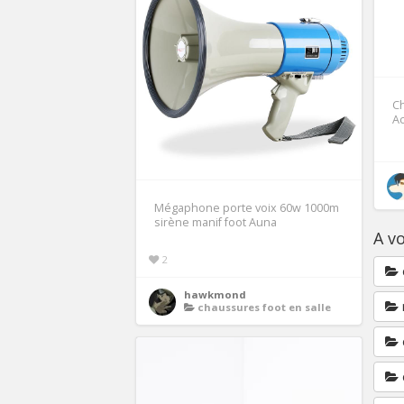
Ch
Ac
Mégaphone porte voix 60w 1000m
sirène manif foot Auna
A vo
2
hawkmond
chaussures foot en salle