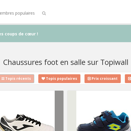
embres populaires
es coups de cœur !
Chaussures foot en salle sur Topiwall
Topis récents
Topis populaires
Prix croissant