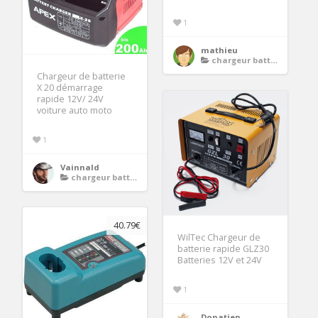
1
mathieu
chargeur batterie moto
Chargeur de batterie
X 20 démarrage
rapide 12V/ 24V
voiture auto moto
1
Vainnald
chargeur batterie moto
40.79€
WilTec Chargeur de
batterie rapide GLZ30
Batteries 12V et 24V
1
Donatien