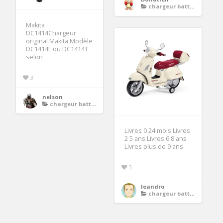
chargeur batterie moto
Makita
DC1414Chargeur
original Makita Modèle
DC1414F ou DC1414T
selon
3
nelson
chargeur batterie moto
Livres 0 24 mois Livres
2 5 ans Livres 6 8 ans
Livres plus de 9 ans
3
leandro
chargeur batterie moto