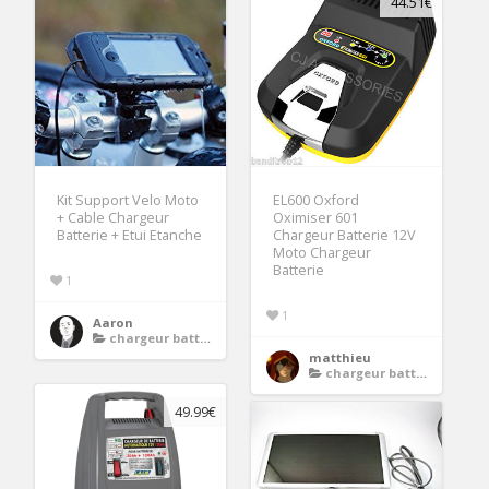
44.51€
Kit Support Velo Moto
EL600 Oxford
+ Cable Chargeur
Oximiser 601
Batterie + Etui Etanche
Chargeur Batterie 12V
Moto Chargeur
Batterie
1
1
Aaron
chargeur batterie moto
matthieu
chargeur batterie moto
49.99€