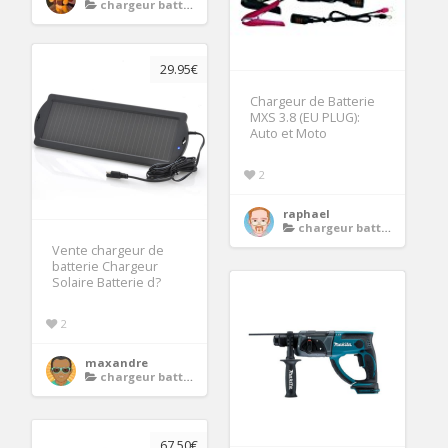
chargeur batterie moto
29.95€
Chargeur de Batterie
MXS 3.8 (EU PLUG):
Auto et Moto
2
raphael
chargeur batterie moto
Vente chargeur de
batterie Chargeur
Solaire Batterie d?
2
maxandre
chargeur batterie moto
67.50€