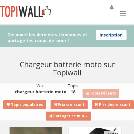
Découvre les dernières tendances et
Inscription
partage tes coups de cœur !
Chargeur batterie moto sur
Topiwall
Wall
Topis
chargeur batterie moto
18
Topis récents
Topis populaires
Prix croissant
Prix décroissant
Partager ce mur