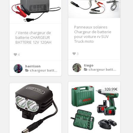
Panneaux solaires
Chargeur de batterie
/ Vente chargeur de
pour voiture rv SUV
batterie CHARGEUR
Truck moto
BATTERIE 12V 120AH
3
4
tiago
harrison
chargeur batterie moto
chargeur batterie moto
109.99€