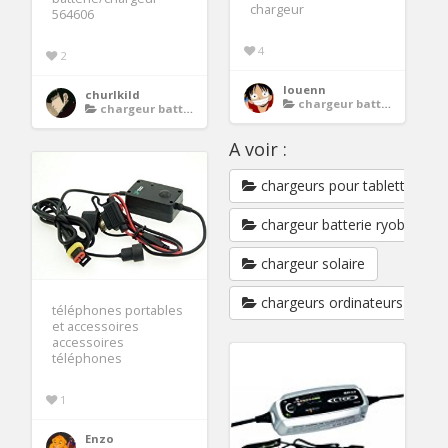
chargeur
564606
4
2
louenn
churlkild
chargeur batterie moto
chargeur batterie moto
A voir :
chargeurs pour tablettes
chargeur batterie ryobi
chargeur solaire
chargeurs ordinateurs portab
téléphones portables
et accessoires
accessoires
téléphones
1
Enzo