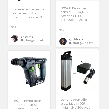
BOSCH Perceuse
batterie rechargeable
sans fil PSR14,4 + 2
+ chargeur + 2 pcs
batteries + 39
joint toriques avec 3
accessoires Achat
1
2
anselme
girthfram
chargeur batterie moto
chargeur batterie moto
Batterie pour vélo
Festool Perforateur
électrique m 009
Bhc 18 Li Basic Sans
lithium 24V 10A avec
batterie/chargeur