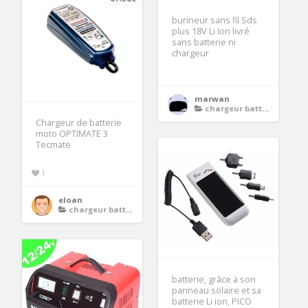
burineur sans fil Sds
plus 18V Li Ion livré
sans batterie ni
chargeur
marwan
chargeur batterie moto
Chargeur de batterie
moto OPTIMATE 3
Tecmate
1
eloan
chargeur batterie moto
batterie, grâce à son
panneau solaire et sa
batterie Li ion, PICO