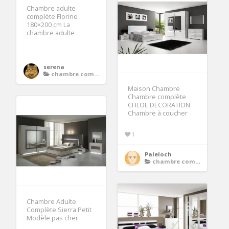
Chambre adulte
complète Florine
180×200 cm La
chambre adulte
serena
chambre complete adulte
Maison Chambre
Chambre complète
CHLOE DECORATION
Chambre à coucher
1
Paleloch
chambre complete adulte
Chambre Adulte
Complète Sierra Petit
Modèle pas cher