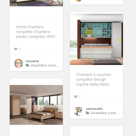
Vente chambre
complète Chambre
adulte complète VEN?
3
louane
chambre complete adulte
Chambre à coucher
complète design
sophie atylia Atylia
2
vainnath
chambre complete adulte