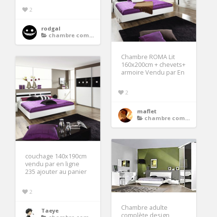
2
rodgal
chambre complete adulte
Chambre ROMA Lit
160x200cm + chevets+
armoire Vendu par En
2
maflet
chambre complete adulte
couchage 140x190cm
vendu par en ligne
235 ajouter au panier
2
Chambre adulte
Taeye
complète design