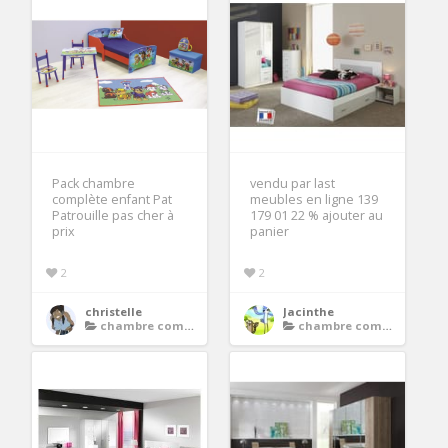
Pack chambre
vendu par last
complète enfant Pat
meubles en ligne 139
Patrouille pas cher à
179 01 22 % ajouter au
prix
panier
2
2
christelle
Jacinthe
chambre complete adulte
chambre complete adulte