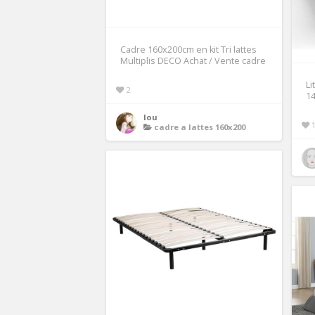
Cadre 160x200cm en kit Tri lattes
Multiplis DECO Achat / Vente cadre
Li
2
1
lou
cadre a lattes 160x200