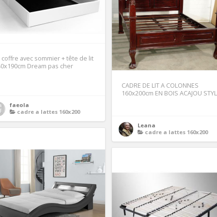
t coffre avec sommier + tête de lit
40x190cm Dream pas cher
CADRE DE LIT A COLONNES
1
160x200cm EN BOIS ACAJOU STY
faeola
cadre a lattes 160x200
Leana
cadre a lattes 160x200