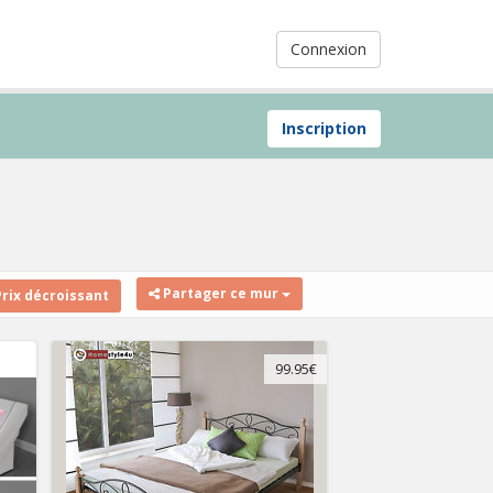
Connexion
Inscription
Partager ce mur
rix décroissant
99.95€