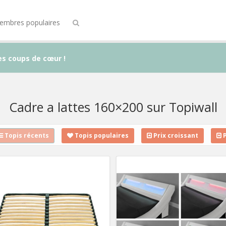
embres populaires
es coups de cœur !
Cadre a lattes 160×200 sur Topiwall
Topis récents
Topis populaires
Prix croissant
P