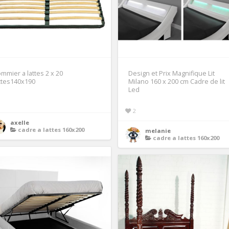
mmier a lattes 2 x 20
Design et Prix Magnifique Lit
ttes140x190
Milano 160 x 200 cm Cadre de lit
Led
1
2
axelle
cadre a lattes 160x200
melanie
cadre a lattes 160x200