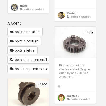
marc
boite a crabot
Xavier
boite a crabot
A voir :
boite a musique
24.00€
boite a couture
boite a lettre
boite de rangement linge
Pignon de boite a
boitier htpc micro atx
vitesse crabot Origine
quad Kymco 250 KXR
23501 439
44.90€
1
mathieu
boite a crabot