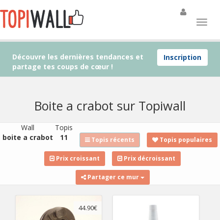
Découvre les dernières tendances et
Inscription
partage tes coups de cœur !
Boite a crabot sur Topiwall
Wall
Topis
boite a crabot
11
Topis récents
Topis populaires
Prix croissant
Prix décroissant
Partager ce mur
44.90€