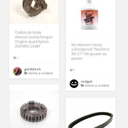
Crabot de boite
vitesse courte/longue
Origine quad Kymco
de vitesses heavy
300 MXU 23481
schockproof 75w250 0
95l 27 ? 90 ajouter au
5
panier
golddoch
1
boite a crabot
rodgal
boite a crabot