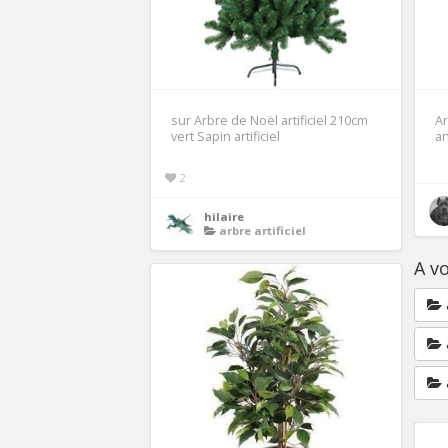
sur Arbre de Noël artificiel 210cm
Ar
vert Sapin artificiel
an
2
hilaire
arbre artificiel
A vo
a