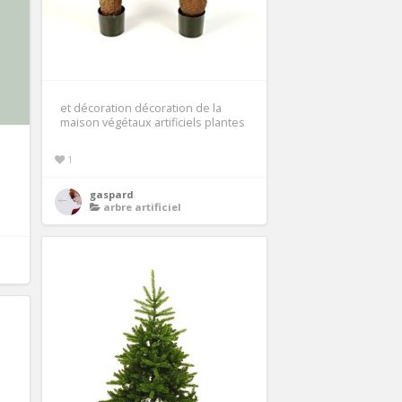
et décoration décoration de la
maison végétaux artificiels plantes
1
gaspard
arbre artificiel