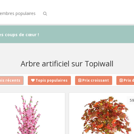
embres populaires
es coups de cœur !
Arbre artificiel sur Topiwall
is récents
Topis populaires
Prix croissant
Prix 
59