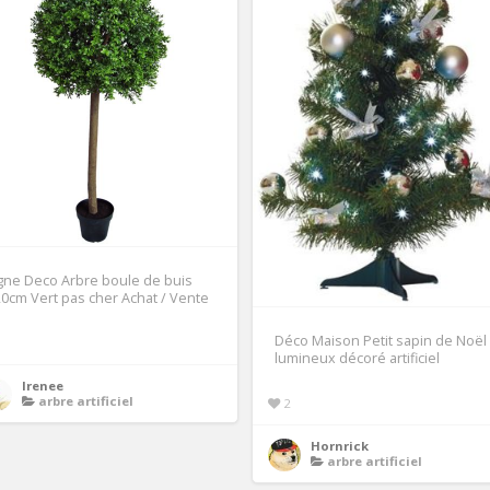
gne Deco Arbre boule de buis
0cm Vert pas cher Achat / Vente
Déco Maison Petit sapin de Noël
1
lumineux décoré artificiel
Irenee
arbre artificiel
2
Hornrick
arbre artificiel