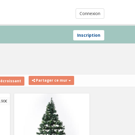
Connexion
Inscription
Partager ce mur
décroissant
.90€