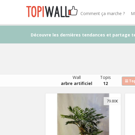
Comment ça marche ?
M
Découvre les dernières tendances et partage t
Wall
Topis
Top
arbre artificiel
12
79.80€