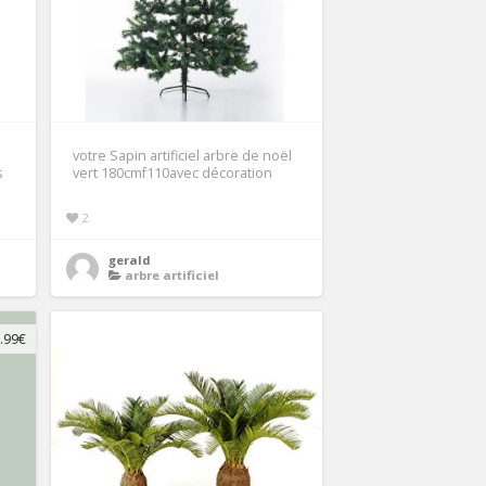
votre Sapin artificiel arbre de noël
s
vert 180cmf110avec décoration
2
gerald
arbre artificiel
.99€