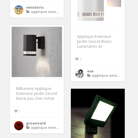
ventdoric
applique exterieur
Applique Exterieur
Jardin Secret Blanc:
Luminaires et
2
eva
applique exterieur
Millumine Applique
Exterieur Jardin Secret
Noire pas cher Achat
1
groannald
applique exterieur