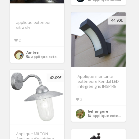
44.90€
applique exterieur
sitra slv
2
Ambre
applique exterieur
Applique montante
42.09€
extérieure Kendal LED
intégrée gris INSPIRE
3
bellangore
applique exterieur
Applique MILTON
Applique d’extérieur