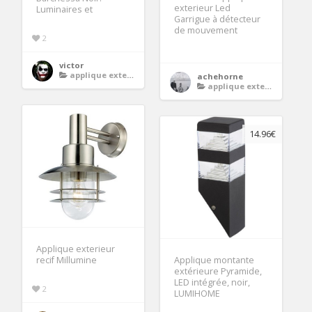
exterieur Led
Luminaires et
Garrigue à détecteur
de mouvement
2
victor
applique exterieur
achehorne
applique exterieur
14.96€
Applique exterieur
recif Millumine
Applique montante
extérieure Pyramide,
LED intégrée, noir,
2
LUMIHOME