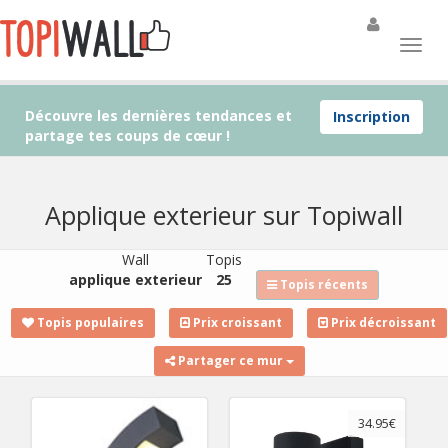
Découvre les dernières tendances et
Inscription
partage tes coups de cœur !
Applique exterieur sur Topiwall
Wall
Topis
applique exterieur
25
Topis récents
Topis populaires
Prix croissant
Prix décroissant
Partager ce mur
34.95€