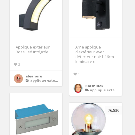
Applique extérieur
Arne applique
Ross Led intégrée
d’extérieur avec
détecteur noir h16cm
luminaire d
2
1
eleanore
applique exterieur
Balshillek
applique exterieur
76.83€