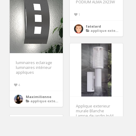
PODIUM ALMA 2X23W
1
fatelard
applique exterieur
luminaires eclairage
luminaires intérieur
appliques
4
Maximilienne
applique exterieur
Applique exterieur
murale Blanche
Lampe de jardin Ip44
en acier
1