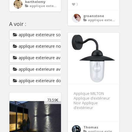
barthelemy
3
applique exterieur
groanstone
applique exterieur
A voir :
applique exterieure solaire
applique exterieure noire
applique exterieure avec interrupteur
applique exterieure avec detecteur de mouvements
applique exterieure double
Applique MILTON
Applique d’extérieur
73.59€
Noir Applique
d’extérieur
Thomas
applique exterieur