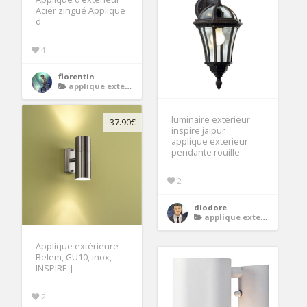
Acier zingué Applique
d
4
florentin
applique exterieur
luminaire exterieur
37.90€
inspire jaipur
applique exterieur
pendante rouille
2
diodore
applique exterieur
Applique extérieure
Belem, GU10, inox,
INSPIRE |
2