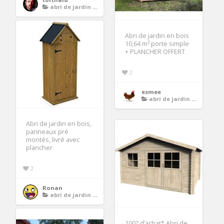
abri de jardin avec plancher
Abri de jardin en bois
10,64 m² porte simple
+ PLANCHER OFFERT
2
esmee
abri de jardin avec plancher
Abri de jardin en bois,
panneaux pré
montés, livré avec
plancher
2
Ronan
abri de jardin avec plancher
100? d’achat* Abri de