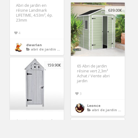
Abri de jardin en
résine Landmark
639.00€
LIFETIME, 4.53m², ép.
23mm
4
dwarlan
abri de jardin avec plancher
159.90€
65 Abri de jardin
résine vert 2,3m²
Achat / Vente abri
jardin
3
Leonce
abri de jardin avec plancher
Armoire exterieur de
rangement pour
terrasse, jardin,
piscine, en bois