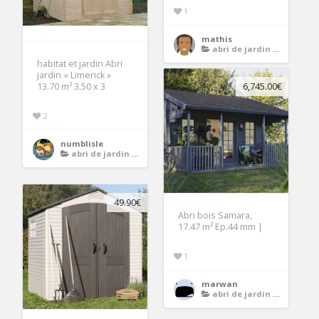
1
mathis
abri de jardin avec plancher
habitat et jardin Abri
jardin « Limerick »
13.70 m² 3.50 x 3
6,745.00€
2
numblisle
abri de jardin avec plancher
49.90€
Abri bois Samara,
17.47 m² Ep.44 mm |
1
marwan
abri de jardin avec plancher