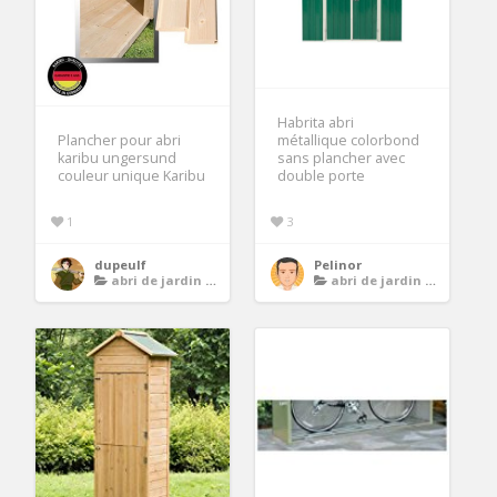
Habrita abri
Plancher pour abri
métallique colorbond
karibu ungersund
sans plancher avec
couleur unique Karibu
double porte
1
3
dupeulf
Pelinor
abri de jardin avec plancher
abri de jardin avec plancher