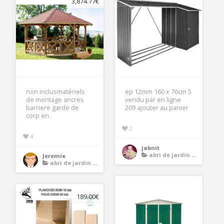
3,874.77€
non inclusmatériels
ep 12mm 160 x 76cm 5
de montage ancres
vendu par en ligne
barriere garde de
209 ajouter au panier
corp en
2
4
jabnit
abri de jardin avec plancher
Jeremie
abri de jardin avec plancher
189.00€