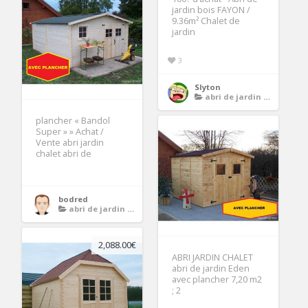
jardin bois FAYON /
9.36m² Chalet de
jardin
3
Slyton
abri de jardin avec plancher
plancher « Bandol
Super » » Achat /
Vente abri jardin
chalet abri de
bodred
abri de jardin avec plancher
2,088.00€
ABRI JARDIN CHALET
abri de jardin Eden
avec plancher 7,20 m2
; 2