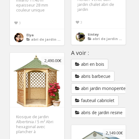
milano 11.40 m²
jardin chalet abri de
epaisseur 28 mm
jardin
couleur unique
3
3
tintey
Elya
abri de jardin avec plancher
abri de jardin avec plancher
A voir :
2,490.00€
abri en bois
abris barbecue
abri jardin monopente
fauteuil cabriolet
abris de jardin resine
Kiosque de jardin
Albertinia / 5 m² Abri
hexagonal avec
plancher à
2,149.00€