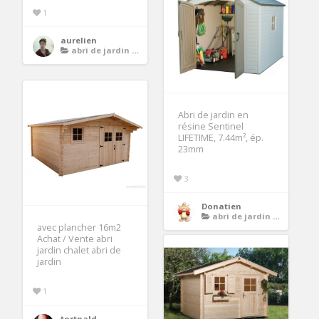
1
aurelien
abri de jardin avec plancher
Abri de jardin en
résine Sentinel
LIFETIME, 7.44m², ép.
23mm
3
Donatien
abri de jardin avec plancher
avec plancher 16m2
Achat / Vente abri
jardin chalet abri de
jardin
1
tortnald